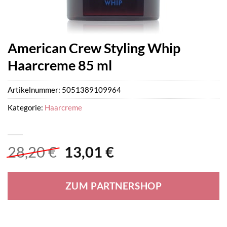
American Crew Styling Whip
Haarcreme 85 ml
Artikelnummer:
5051389109964
Kategorie:
Haarcreme
Ursprünglicher
Aktueller
28,20
€
13,01
€
Preis
Preis
war:
ist:
ZUM PARTNERSHOP
28,20 €
13,01 €.