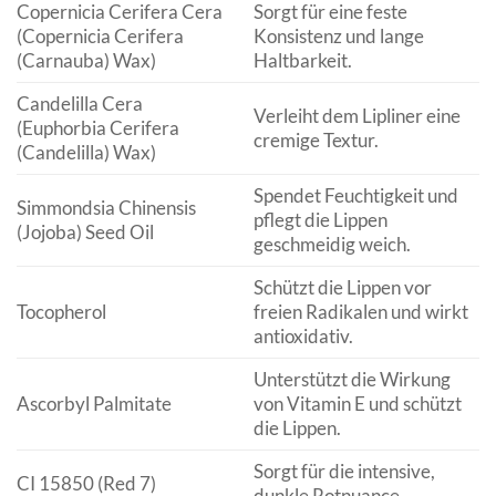
Copernicia Cerifera Cera
Sorgt für eine feste
(Copernicia Cerifera
Konsistenz und lange
(Carnauba) Wax)
Haltbarkeit.
Candelilla Cera
Verleiht dem Lipliner eine
(Euphorbia Cerifera
cremige Textur.
(Candelilla) Wax)
Spendet Feuchtigkeit und
Simmondsia Chinensis
pflegt die Lippen
(Jojoba) Seed Oil
geschmeidig weich.
Schützt die Lippen vor
Tocopherol
freien Radikalen und wirkt
antioxidativ.
Unterstützt die Wirkung
Ascorbyl Palmitate
von Vitamin E und schützt
die Lippen.
Sorgt für die intensive,
CI 15850 (Red 7)
dunkle Rotnuance.