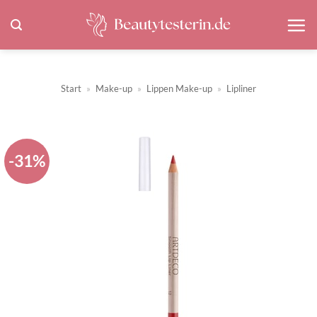
Zum
Inhalt
springen
Start
»
Make-up
»
Lippen Make-up
»
Lipliner
-31%