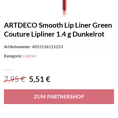
ARTDECO Smooth Lip Liner Green
Couture Lipliner 1.4 g Dunkelrot
Artikelnummer:
4052136115253
Kategorie:
Lipliner
Ursprünglicher
Aktueller
7,95
€
5,51
€
Preis
Preis
war:
ist:
ZUM PARTNERSHOP
7,95 €
5,51 €.