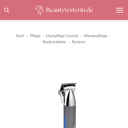
Zum
Inhalt
springen
Start
»
Pflege
»
Hautpflege Gesicht
»
Männerpflege
»
Rasierzubehör
»
Rasierer