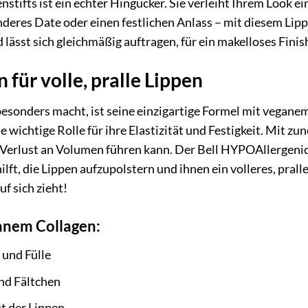
nstifts ist ein echter Hingucker. Sie verleiht Ihrem Look ei
nderes Date oder einen festlichen Anlass – mit diesem Lipp
 lässt sich gleichmäßig auftragen, für ein makelloses Finis
für volle, pralle Lippen
esonders macht, ist seine einzigartige Formel mit veganem 
ne wichtige Rolle für ihre Elastizität und Festigkeit. Mit
 Verlust an Volumen führen kann. Der Bell HYPOAllergenic
hilft, die Lippen aufzupolstern und ihnen ein volleres, pral
uf sich zieht!
anem Collagen:
 und Fülle
und Fältchen
ät der Lippen