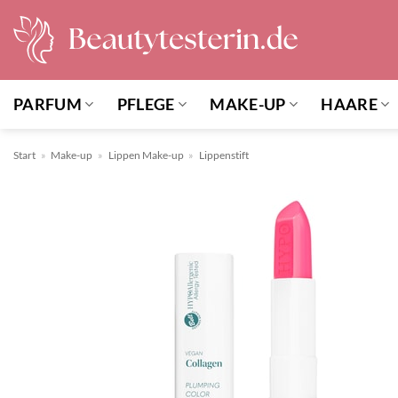
Zum
Inhalt
springen
PARFUM
PFLEGE
MAKE-UP
HAARE
Start
»
Make-up
»
Lippen Make-up
»
Lippenstift