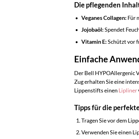
Die pflegenden Inhal
Veganes Collagen:
Für 
Jojobaöl:
Spendet Feucht
Vitamin E:
Schützt vor f
Einfache Anwend
Der Bell HYPOAllergenic Ve
Zug erhalten Sie eine inte
Lippenstifts einen
Lipliner
Tipps für die perfek
Tragen Sie vor dem Lipp
Verwenden Sie einen Lipl