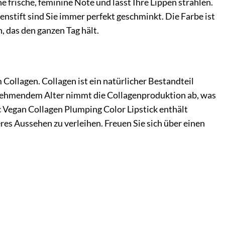
ne frische, feminine Note und lässt Ihre Lippen strahlen.
enstift sind Sie immer perfekt geschminkt. Die Farbe ist
h, das den ganzen Tag hält.
Collagen. Collagen ist ein natürlicher Bestandteil
 zunehmendem Alter nimmt die Collagenproduktion ab, was
 Vegan Collagen Plumping Color Lipstick enthält
leres Aussehen zu verleihen. Freuen Sie sich über einen