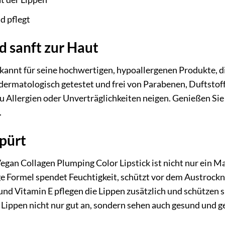
d pflegt
d sanft zur Haut
kannt für seine hochwertigen, hypoallergenen Produkte, di
t dermatologisch getestet und frei von Parabenen, Duftstof
die zu Allergien oder Unverträglichkeiten neigen. Genießen
.
spürt
gan Collagen Plumping Color Lipstick ist nicht nur ein Ma
ige Formel spendet Feuchtigkeit, schützt vor dem Austrockn
 und Vitamin E pflegen die Lippen zusätzlich und schützen
e Lippen nicht nur gut an, sondern sehen auch gesund und ge