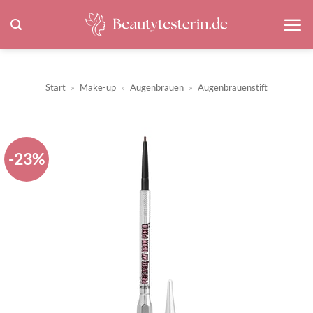
Zum
Inhalt
springen
Start
»
Make-up
»
Augenbrauen
»
Augenbrauenstift
-23%