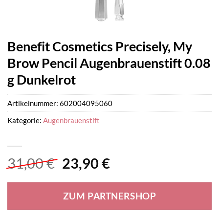
Benefit Cosmetics Precisely, My
Brow Pencil Augenbrauenstift 0.08
g Dunkelrot
Artikelnummer:
602004095060
Kategorie:
Augenbrauenstift
Ursprünglicher
Aktueller
31,00
€
23,90
€
Preis
Preis
war:
ist:
ZUM PARTNERSHOP
31,00 €
23,90 €.