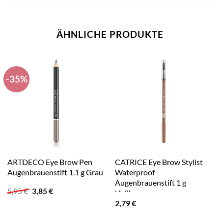
ÄHNLICHE PRODUKTE
-35%
ARTDECO Eye Brow Pen
CATRICE Eye Brow Stylist
Augenbrauenstift 1.1 g Grau
Waterproof
Augenbrauenstift 1 g
Ursprünglicher
Aktueller
5,95
€
3,85
€
Hellbraun
Preis
Preis
2,79
€
war:
ist:
5,95 €
3,85 €.