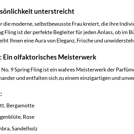
rsönlichkeit unterstreicht
r die moderne, selbstbewusste Frau kreiert, die ihre Indivi
g Fling ist der perfekte Begleiter für jeden Anlass, ob im
eiht Ihnen eine Aura von Eleganz, Frische und unwidersteh
 Ein olfaktorisches Meisterwerk
o. 9 Spring Fling ist ein wahres Meisterwerk der Parfüme
ander und entfalten sich zu einem einzigartigen und unve
:
att, Bergamotte
genblüte, Rose
bra, Sandelholz