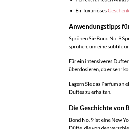
Ein luxuriöses
Geschen
Anwendungstipps für 
Sprühen Sie Bond No. 9 Spr
sprühen, um eine subtile u
Für ein intensiveres Dufter
überdosieren, da er sehr kon
Lagern Sie das Parfum an e
Duftes zu erhalten.
Die Geschichte von 
Bond No. 9 ist eine New Yo
Düfte, die von den verschi