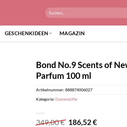
Suchen
nach:
GESCHENKIDEEN
MAGAZIN
Bond No.9 Scents of New
Parfum 100 ml
Artikelnummer:
888874006027
Kategorie:
Damendüfte
Ursprünglicher
Aktuelle
349,00
€
186,52
€