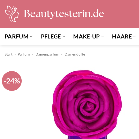
Zum
Inhalt
springen
PARFUM
PFLEGE
MAKE-UP
HAARE
Start
»
Parfum
»
Damenparfum
»
Damendüfte
-24%