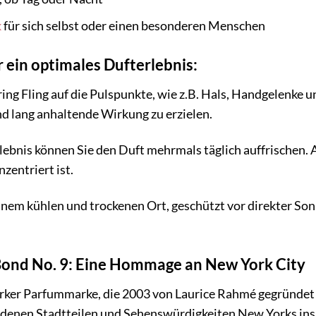
k
für sich selbst oder einen besonderen Menschen
ein optimales Dufterlebnis:
ing Fling auf die Pulspunkte, wie z.B. Hals, Handgelenke u
nd lang anhaltende Wirkung zu erzielen.
lebnis können Sie den Duft mehrmals täglich auffrischen. A
zentriert ist.
inem kühlen und trockenen Ort, geschützt vor direkter Son
Bond No. 9: Eine Hommage an New York City
rker Parfummarke, die 2003 von Laurice Rahmé gegründet w
edenen Stadtteilen und Sehenswürdigkeiten New Yorks insp