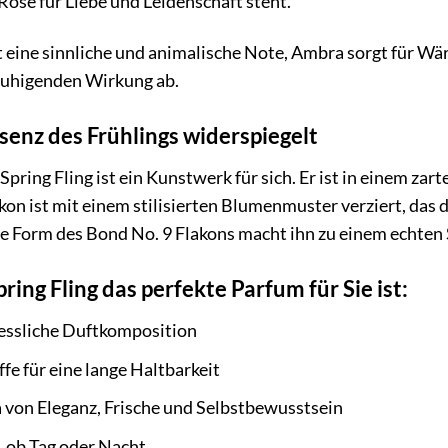
Rose für Liebe und Leidenschaft steht.
 eine sinnliche und animalische Note, Ambra sorgt für Wä
eruhigenden Wirkung ab.
ssenz des Frühlings widerspiegelt
pring Fling ist ein Kunstwerk für sich. Er ist in einem za
on ist mit einem stilisierten Blumenmuster verziert, das d
he Form des Bond No. 9 Flakons macht ihn zu einem echte
ng Fling das perfekte Parfum für Sie ist:
gessliche Duftkomposition
fe für eine lange Haltbarkeit
a von Eleganz, Frische und Selbstbewusstsein
, ob Tag oder Nacht