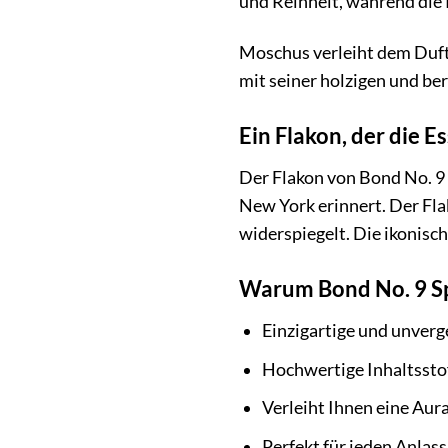
und Reinheit, während die 
Moschus verleiht dem Duft
mit seiner holzigen und b
Ein Flakon, der die E
Der Flakon von Bond No. 9 S
New York erinnert. Der Flak
widerspiegelt. Die ikonisc
Warum Bond No. 9 Spri
Einzigartige und unver
Hochwertige Inhaltsstof
Verleiht Ihnen eine Aur
Perfekt für jeden Anlass