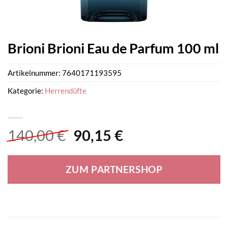
Brioni Brioni Eau de Parfum 100 ml
Artikelnummer:
7640171193595
Kategorie:
Herrendüfte
Ursprünglicher
Aktueller
140,00
€
90,15
€
Preis
Preis
war:
ist:
ZUM PARTNERSHOP
140,00 €
90,15 €.