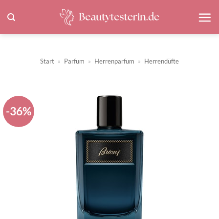
Zum
Inhalt
springen
Start
»
Parfum
»
Herrenparfum
»
Herrendüfte
-36%