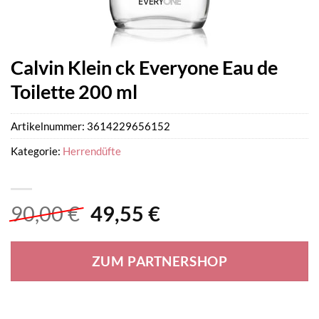
Calvin Klein ck Everyone Eau de
Toilette 200 ml
Artikelnummer:
3614229656152
Kategorie:
Herrendüfte
Ursprünglicher
Aktueller
90,00
€
49,55
€
Preis
Preis
war:
ist:
ZUM PARTNERSHOP
90,00 €
49,55 €.