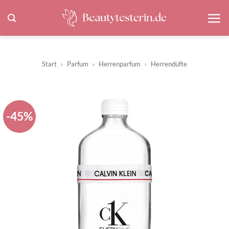
Zum
Inhalt
springen
Start
»
Parfum
»
Herrenparfum
»
Herrendüfte
-45%