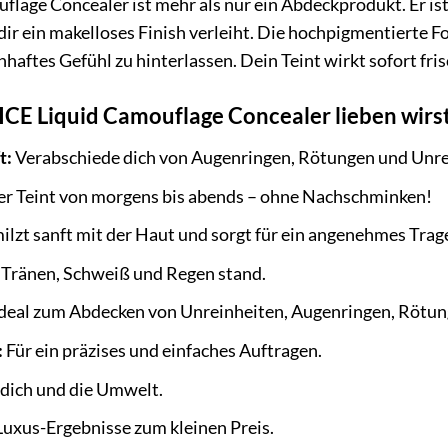
age Concealer ist mehr als nur ein Abdeckprodukt. Er ist
r ein makelloses Finish verleiht. Die hochpigmentierte For
haftes Gefühl zu hinterlassen. Dein Teint wirkt sofort fri
E Liquid Camouflage Concealer lieben wirst
t:
Verabschiede dich von Augenringen, Rötungen und Unrein
er Teint von morgens bis abends – ohne Nachschminken!
lzt sanft mit der Haut und sorgt für ein angenehmes Trag
 Tränen, Schweiß und Regen stand.
deal zum Abdecken von Unreinheiten, Augenringen, Rötun
:
Für ein präzises und einfaches Auftragen.
 dich und die Umwelt.
uxus-Ergebnisse zum kleinen Preis.