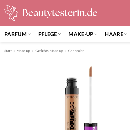
Zum
Inhalt
springen
PARFUM
PFLEGE
MAKE-UP
HAARE
Start
»
Make-up
»
Gesichts-Make-up
»
Concealer