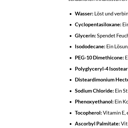
Wasser:
Löst und verbin
Cyclopentasiloxane:
Ein
Glycerin:
Spendet Feuch
Isododecane:
Ein Lösung
PEG-10 Dimethicone:
E
Polyglyceryl-4 Isostear
Disteardimonium Hecto
Sodium Chloride:
Ein St
Phenoxyethanol:
Ein Ko
Tocopherol:
Vitamin E, 
Ascorbyl Palmitate:
Vit