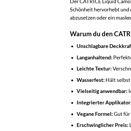
Der CATRICE Liquid Camoufl
Schönheit hervorhebt und di
abzusetzen oder ein masken
Warum du den CATRIC
Unschlagbare Deckkraf
Langanhaltend:
Perfekt
Leichte Textur:
Verschmi
Wasserfest:
Hält selbst
Vielseitig anwendbar:
I
Integrierter Applikator
Vegane Formel:
Gut für
Erschwinglicher Preis:
L