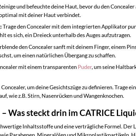
einige und befeuchte deine Haut, bevor du den Concealer au
 optimal mit deiner Haut verbindet.
:
Trage den Concealer mit dem integrierten Applikator punk
lt es sich, ein Dreieck unterhalb des Auges aufzutragen.
rblende den Concealer sanft mit deinem Finger, einem Pi
schst, um einen natürlichen Übergang zu schaffen.
oncealer mit einem transparenten
Puder
, um seine Haltbark
Concealer, um deine Gesichtszüge zu definieren. Trage ein
auf, wie z.B. Stirn, Nasenrücken und Wangenknochen.
e – Was steckt drin im CATRICE Liq
wertige Inhaltsstoffe und eine verträgliche Formel. Der L
 wie Parabenen, Mineralölen und Mikroplastikpartikeln. Hie