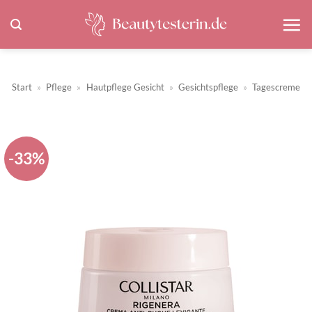
Zum
Inhalt
springen
Start
»
Pflege
»
Hautpflege Gesicht
»
Gesichtspflege
»
Tagescreme
-33%