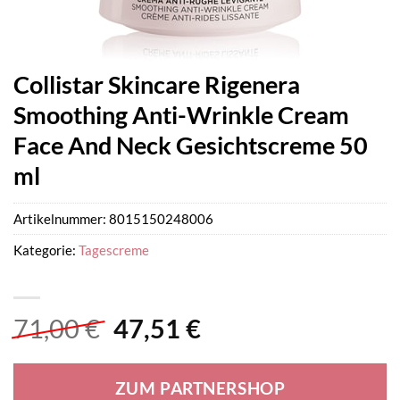
Collistar Skincare Rigenera
Smoothing Anti-Wrinkle Cream
Face And Neck Gesichtscreme 50
ml
Artikelnummer:
8015150248006
Kategorie:
Tagescreme
Ursprünglicher
Aktueller
71,00
€
47,51
€
Preis
Preis
war:
ist:
ZUM PARTNERSHOP