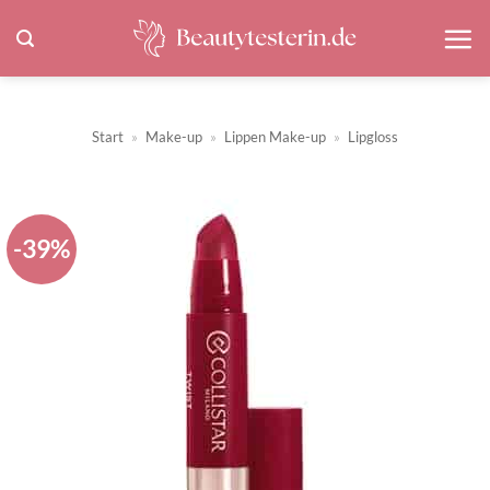
Zum
Inhalt
springen
Start
»
Make-up
»
Lippen Make-up
»
Lipgloss
-39%