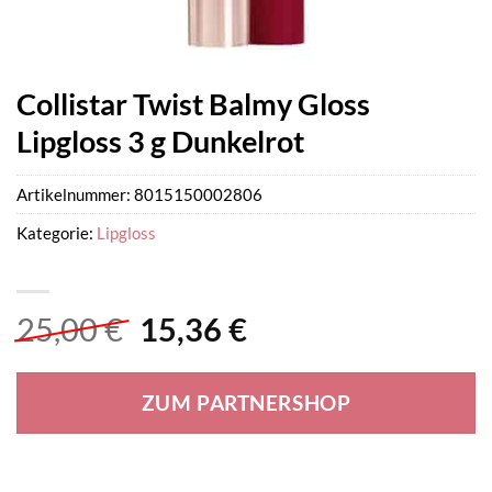
Collistar Twist Balmy Gloss
Lipgloss 3 g Dunkelrot
Artikelnummer:
8015150002806
Kategorie:
Lipgloss
Ursprünglicher
Aktueller
25,00
€
15,36
€
Preis
Preis
war:
ist:
ZUM PARTNERSHOP
25,00 €
15,36 €.