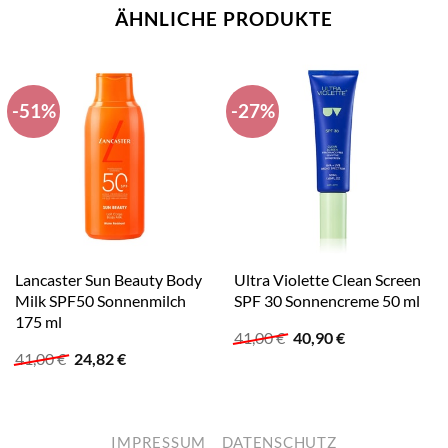
ÄHNLICHE PRODUKTE
-51%
-27%
Lancaster Sun Beauty Body
Ultra Violette Clean Screen
Milk SPF50 Sonnenmilch
SPF 30 Sonnencreme 50 ml
175 ml
Ursprünglicher
Aktueller
41,00
€
40,90
€
Preis
Preis
Ursprünglicher
Aktueller
41,00
€
24,82
€
war:
ist:
Preis
Preis
41,00 €
40,90 €.
war:
ist:
41,00 €
24,82 €.
IMPRESSUM
DATENSCHUTZ