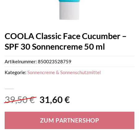
COOLA Classic Face Cucumber –
SPF 30 Sonnencreme 50 ml
Artikelnummer:
850023528759
Kategorie:
Sonnencreme & Sonnenschutzmittel
Ursprünglicher
Aktueller
39,50
€
31,60
€
Preis
Preis
war:
ist:
ZUM PARTNERSHOP
39,50 €
31,60 €.