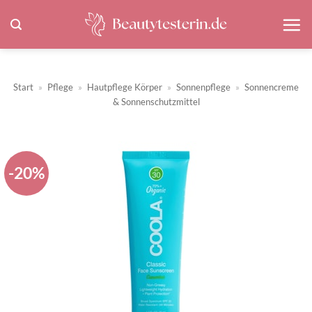
Zum
Inhalt
springen
Start
»
Pflege
»
Hautpflege Körper
»
Sonnenpflege
»
Sonnencreme
& Sonnenschutzmittel
-20%