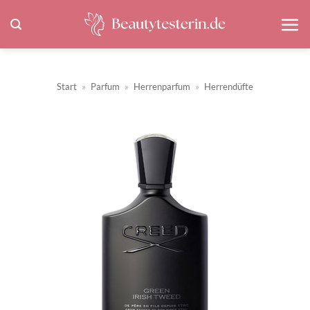
Zum
Inhalt
springen
Start
»
Parfum
»
Herrenparfum
»
Herrendüfte