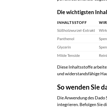
Die wichtigsten Inha
INHALTSSTOFF
WI
Süßholzwurzel-Extrakt
Wirk
Panthenol
Spen
Glycerin
Spen
Milde Tenside
Reini
Diese Inhaltsstoffe arbeit
und widerstandsfähige Haut
So wenden Sie da
Die Anwendung des Dado Sen
integrieren. Befolgen Sie d