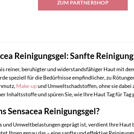
ZUM PARTNERSHOP
17,95 €
15,39 €.
ea Reinigungsgel: Sanfte Reinigung 
is reiner, beruhigter und widerstandsfähiger Haut mit de
de speziell für die Bedürfnisse empfindlicher, zu Rötungen
chmutz,
Make-up
und Umweltschadstoffen, ohne sie dabei a
er Inhaltsstoffe und spüren Sie, wie Ihre Haut Tag für Tag
 Sensacea Reinigungsgel?
ress und Umweltbelastungen geprägt ist, verdient Ihre Ha
et Ihnen genau das – eine sanfte und effektive Reinigungsl