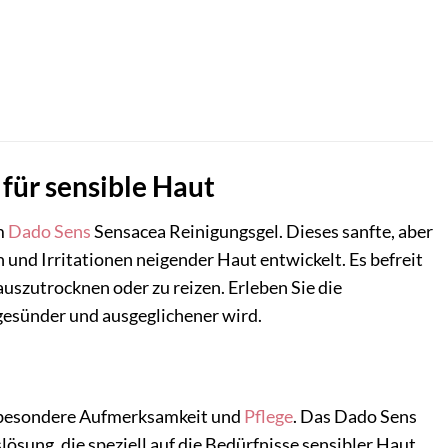
für sensible Haut
m
Dado Sens
Sensacea Reinigungsgel. Dieses sanfte, aber
 und Irritationen neigender Haut entwickelt. Es befreit
uszutrocknen oder zu reizen. Erleben Sie die
 gesünder und ausgeglichener wird.
ut besondere Aufmerksamkeit und
Pflege
. Das Dado Sens
ösung, die speziell auf die Bedürfnisse sensibler Haut