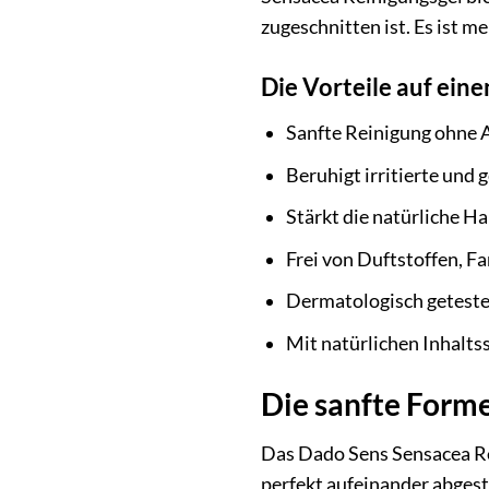
zugeschnitten ist. Es ist m
Die Vorteile auf eine
Sanfte Reinigung ohne
Beruhigt irritierte und 
Stärkt die natürliche H
Frei von Duftstoffen, F
Dermatologisch geteste
Mit natürlichen Inhalt
Die sanfte Forme
Das Dado Sens Sensacea Re
perfekt aufeinander abgesti