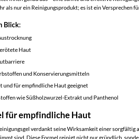
ehr als nur ein Reinigungsprodukt; es ist ein Versprechen 
n Blick:
 Austrocknung
gerötete Haut
autbarriere
arbstoffen und Konservierungsmitteln
t und für empfindliche Haut geeignet
sstoffen wie Süßholzwurzel-Extrakt und Panthenol
l für empfindliche Haut
inigungsgel verdankt seine Wirksamkeit einer sorgfältig 
mmt sind. Diese Formel reinigt nicht nur gründlich, sonder