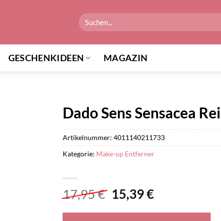
Suchen
nach:
GESCHENKIDEEN
MAGAZIN
Dado Sens Sensacea Rei
Artikelnummer:
4011140211733
Kategorie:
Make-up Entferner
Ursprünglicher
Aktueller
17,95
€
15,39
€
Preis
Preis
war:
ist: