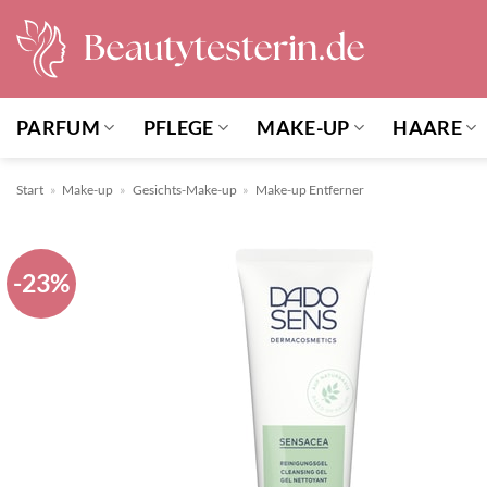
Zum
Inhalt
springen
PARFUM
PFLEGE
MAKE-UP
HAARE
Start
»
Make-up
»
Gesichts-Make-up
»
Make-up Entferner
-23%