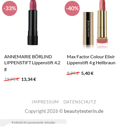
-33%
-40%
ANNEMARIE BÖRLIND
Max Factor Colour Elixir
LIPPENSTIFT Lippenstift 4.2
Lippenstift 4 g Hellbraun
g
Ursprünglicher
Aktueller
8,99
€
5,40
€
Preis
Preis
Ursprünglicher
Aktueller
19,95
€
13,34
€
war:
ist:
Preis
Preis
8,99 €
5,40 €.
war:
ist:
19,95 €
13,34 €.
IMPRESSUM
DATENSCHUTZ
Copyright 2026 ©
beautytesterin.de