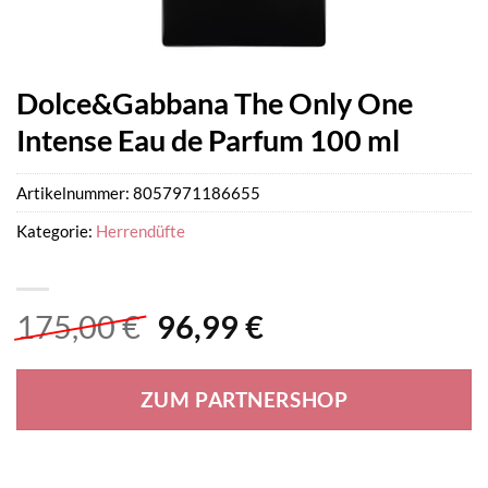
Dolce&Gabbana The Only One
Intense Eau de Parfum 100 ml
Artikelnummer:
8057971186655
Kategorie:
Herrendüfte
Ursprünglicher
Aktueller
175,00
€
96,99
€
Preis
Preis
war:
ist:
ZUM PARTNERSHOP
175,00 €
96,99 €.