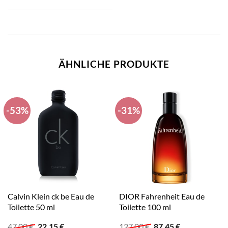
ÄHNLICHE PRODUKTE
-53%
-31%
Calvin Klein ck be Eau de
DIOR Fahrenheit Eau de
Toilette 50 ml
Toilette 100 ml
Ursprünglicher
Aktueller
Ursprünglicher
Aktueller
47,00
€
22,15
€
127,00
€
87,45
€