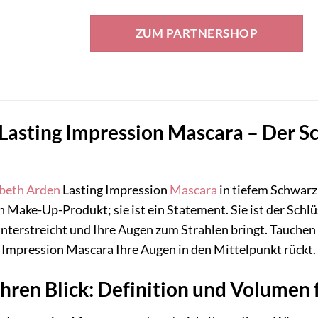
Preis
Preis
war:
ist:
ZUM PARTNERSHOP
30,00 €
17,80 €.
Lasting Impression Mascara – Der S
abeth Arden
Lasting Impression
Mascara
in tiefem Schwarz
in Make-Up-Produkt; sie ist ein Statement. Sie ist der Sch
nterstreicht und Ihre Augen zum Strahlen bringt. Tauchen S
ng Impression Mascara Ihre Augen in den Mittelpunkt rückt.
Ihren Blick: Definition und Volum