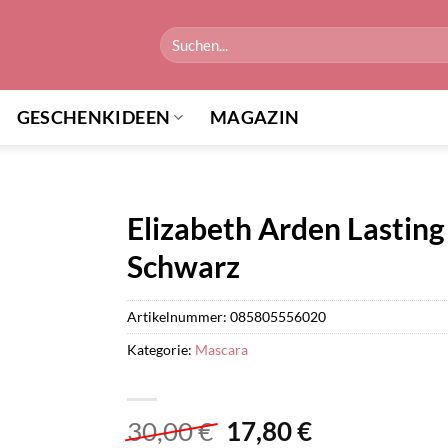
Suchen
nach:
GESCHENKIDEEN
MAGAZIN
Elizabeth Arden Lasting
Schwarz
Artikelnummer:
085805556020
Kategorie:
Mascara
Ursprünglicher
Aktueller
30,00
€
17,80
€