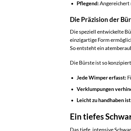
Pflegend:
Angereichert 
Die Präzision der Bü
Die speziell entwickelte B
einzigartige Form ermöglic
So entsteht ein atemberaub
Die Bürste ist so konzipiert
Jede Wimper erfasst:
F
Verklumpungen verhin
Leicht zu handhaben ist
Ein tiefes Schwar
Das tiefe, intensive Schwar