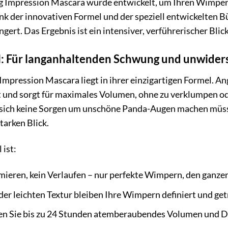
ng Impression Mascara wurde entwickelt, um Ihren Wimp
ank der innovativen Formel und der speziell entwickelten 
gert. Das Ergebnis ist ein intensiver, verführerischer Blick
l: Für langanhaltenden Schwung und unwider
Impression Mascara liegt in ihrer einzigartigen Formel. An
 und sorgt für maximales Volumen, ohne zu verklumpen od
e sich keine Sorgen um unschöne Panda-Augen machen müss
tarken Blick.
 ist:
ieren, kein Verlaufen – nur perfekte Wimpern, den ganzen
er leichten Textur bleiben Ihre Wimpern definiert und get
n Sie bis zu 24 Stunden atemberaubendes Volumen und De