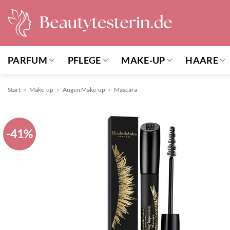
Zum
Inhalt
springen
PARFUM
PFLEGE
MAKE-UP
HAARE
Start
»
Make-up
»
Augen Make-up
»
Mascara
-41%