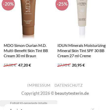
-20%
-25%
MDO Simon Ourian M.D.
IDUN Minerals Moisturizing
Multi-Benefit Skin Tint BB
Mineral Skin Tint SPF 30 BB
Cream 30 ml Braun
Cream 27 ml Creme
Ursprünglicher
Aktueller
Ursprünglicher
Aktueller
59,00
€
47,20
€
27,90
€
20,95
€
Preis
Preis
Preis
Preis
war:
ist:
war:
ist:
59,00 €
47,20 €.
27,90 €
20,95 €.
IMPRESSUM
DATENSCHUTZ
Copyright 2026 ©
beautytesterin.de