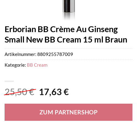
Erborian BB Crème Au Ginseng
Small New BB Cream 15 ml Braun
Artikelnummer:
8809255787009
Kategorie:
BB Cream
Ursprünglicher
Aktueller
25,50
€
17,63
€
Preis
Preis
war:
ist:
ZUM PARTNERSHOP
25,50 €
17,63 €.