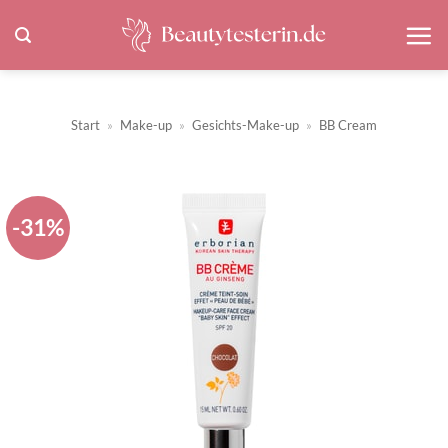
Zum
Inhalt
springen
Start
»
Make-up
»
Gesichts-Make-up
»
BB Cream
-31%