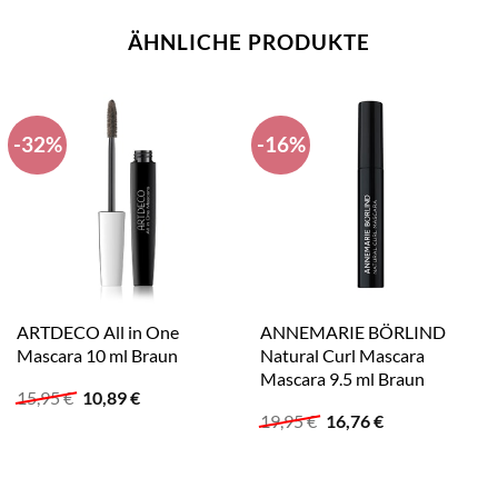
ÄHNLICHE PRODUKTE
-32%
-16%
ARTDECO All in One
ANNEMARIE BÖRLIND
Mascara 10 ml Braun
Natural Curl Mascara
Mascara 9.5 ml Braun
Ursprünglicher
Aktueller
15,95
€
10,89
€
Preis
Preis
Ursprünglicher
Aktueller
19,95
€
16,76
€
war:
ist:
Preis
Preis
15,95 €
10,89 €.
war:
ist:
19,95 €
16,76 €.