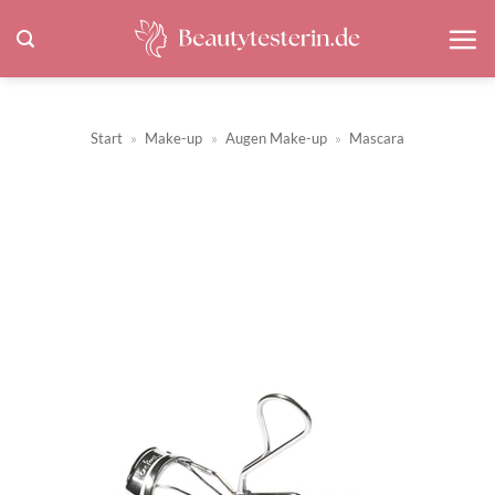
Zum
Inhalt
springen
Start
»
Make-up
»
Augen Make-up
»
Mascara