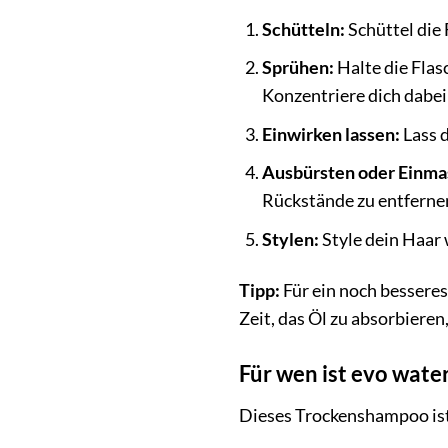
Schütteln:
Schüttel die 
Sprühen:
Halte die Flas
Konzentriere dich dabei 
Einwirken lassen:
Lass d
Ausbürsten oder Einma
Rückstände zu entfernen
Stylen:
Style dein Haar
Tipp:
Für ein noch bessere
Zeit, das Öl zu absorbiere
Für wen ist evo wate
Dieses Trockenshampoo ist 