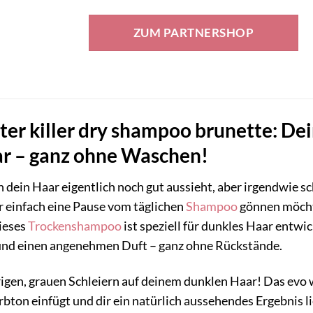
Preis
Preis
war:
ist:
ZUM PARTNERSHOP
30,00 €
25,00 €.
er killer dry shampoo brunette: Dein
r – ganz ohne Waschen!
dein Haar eigentlich noch gut aussieht, aber irgendwie sc
 einfach eine Pause vom täglichen
Shampoo
gönnen möchte
ieses
Trockenshampoo
ist speziell für dunkles Haar entw
 und einen angenehmen Duft – ganz ohne Rückstände.
rigen, grauen Schleiern auf deinem dunklen Haar! Das evo w
rbton einfügt und dir ein natürlich aussehendes Ergebnis lief