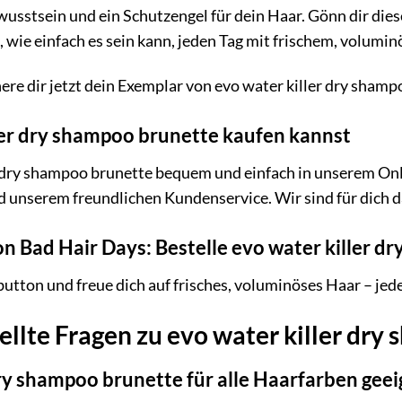
usstsein und ein Schutzengel für dein Haar. Gönn dir dies
, wie einfach es sein kann, jeden Tag mit frischem, volumi
ere dir jetzt dein Exemplar von evo water killer dry sham
ler dry shampoo brunette kaufen kannst
 dry shampoo brunette bequem und einfach in unserem Onli
 unserem freundlichen Kundenservice. Wir sind für dich da
n Bad Hair Days: Bestelle evo water killer d
lbutton und freue dich auf frisches, voluminöses Haar – jed
ellte Fragen zu evo water killer dr
 dry shampoo brunette für alle Haarfarben gee