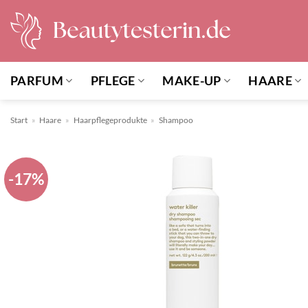
Zum
Inhalt
springen
PARFUM
PFLEGE
MAKE-UP
HAARE
Start
»
Haare
»
Haarpflegeprodukte
»
Shampoo
-17%