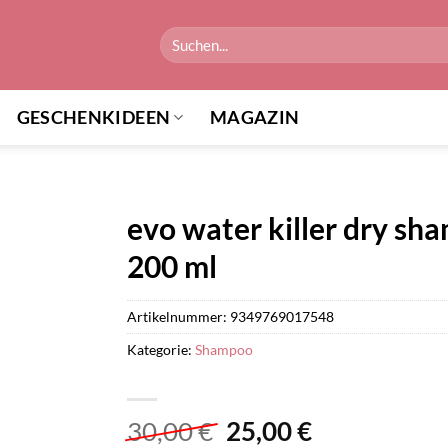
Suchen
nach:
GESCHENKIDEEN
MAGAZIN
evo water killer dry s
200 ml
Artikelnummer:
9349769017548
Kategorie:
Shampoo
Ursprünglicher
Aktueller
30,00
€
25,00
€