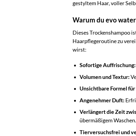
gestyltem Haar, voller Selb
Warum du evo water k
Dieses Trockenshampoo ist 
Haarpflegeroutine zu verei
wirst:
Sofortige Auffrischung:
Volumen und Textur:
Ve
Unsichtbare Formel für
Angenehmer Duft:
Erfr
Verlängert die Zeit zw
übermäßigem Waschen
Tierversuchsfrei und v