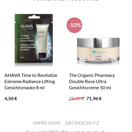
-10%
AHAVA Time to Revitalize
The Organic Pharmacy
Extreme Radiance Lifting
Double Rose Ultra
Gesichtsmaske 8 ml
Gesichtscreme 50 ml
Ursprünglicher
Aktueller
4,50
€
79,95
€
71,96
€
Preis
Preis
war:
ist:
79,95 €
71,96 €.
IMPRESSUM
DATENSCHUTZ