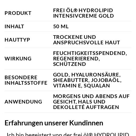
FREI ÖL® HYDROLIPID
PRODUKT
INTENSIVCREME GOLD
INHALT
50 ML
TROCKENE UND
HAUTTYP
ANSPRUCHSVOLLE HAUT
FEUCHTIGKEITSSPENDEND,
WIRKUNG
REGENERIEREND,
SCHÜTZEND
GOLD, HYALURONSÄURE,
BESONDERE
SHEABUTTER, JOJOBAÖL,
INHALTSSTOFFE
VITAMIN E, SQUALAN
MORGENS UND ABENDS AUF
ANWENDUNG
GESICHT, HALS UND
DEKOLLETÉ AUFTRAGEN
Erfahrungen unserer Kundinnen
„Ich bin begeistert von der frei öl® HYDROLIPID