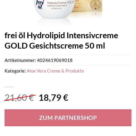
frei öl Hydrolipid Intensivcreme
GOLD Gesichtscreme 50 ml
Artikelnummer:
4024619069018
Kategorie:
Aloe Vera Creme & Produkte
Ursprünglicher
Aktueller
21,60
€
18,79
€
Preis
Preis
war:
ist:
ZUM PARTNERSHOP
21,60 €
18,79 €.