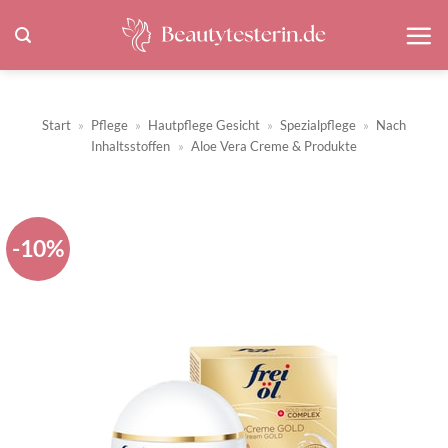
Zum
Inhalt
springen
Start
»
Pflege
»
Hautpflege Gesicht
»
Spezialpflege
»
Nach
Inhaltsstoffen
»
Aloe Vera Creme & Produkte
-10%