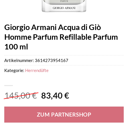
Giorgio Armani Acqua di Giò
Homme Parfum Refillable Parfum
100 ml
Artikelnummer:
3614273954167
Kategorie:
Herrendüfte
Ursprünglicher
Aktueller
145,00
€
83,40
€
Preis
Preis
war:
ist:
ZUM PARTNERSHOP
145,00 €
83,40 €.