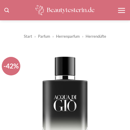
Zum
Inhalt
springen
Start
»
Parfum
»
Herrenparfum
»
Herrendüfte
-42%