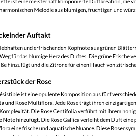
lette ist eine meisterhaft komponierte Duftkreation, die von
er harmonischen Melodie aus blumigen, fruchtigen und würzi
ickelnder Auftakt
 lebhaften und erfrischenden Kopfnote aus grünen Blätter
 Weg für das blumige Herz des Duftes. Die grüne Frische v
üße hinzufügt und die Zitrone für einen Hauch von zitrische
erzstück der Rose
ésistible ist eine opulente Komposition aus fünf verschi
a und Rose Multiflora. Jede Rose trägt ihren einzigartige
d Komplexität. Die Rose Centifolia verführt mit ihrem ho
ge Note hinzufügt. Die Rose Gallica verleiht dem Duft ein
lora eine frische und aquatische Nuance. Diese Rosensymp