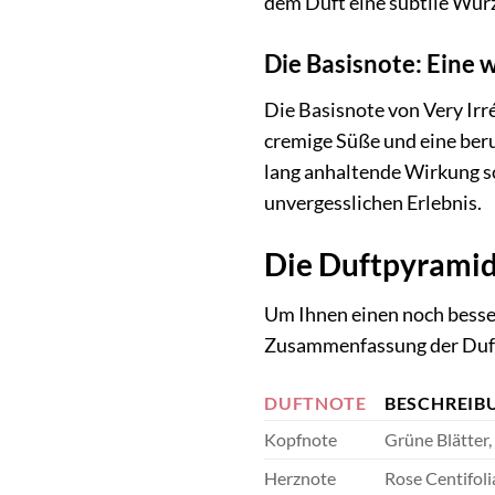
dem Duft eine subtile Würz
Die Basisnote: Eine 
Die Basisnote von Very Irré
cremige Süße und eine beru
lang anhaltende Wirkung s
unvergesslichen Erlebnis.
Die Duftpyramid
Um Ihnen einen noch besser
Zusammenfassung der Duf
DUFTNOTE
BESCHREIB
Kopfnote
Grüne Blätter,
Herznote
Rose Centifoli