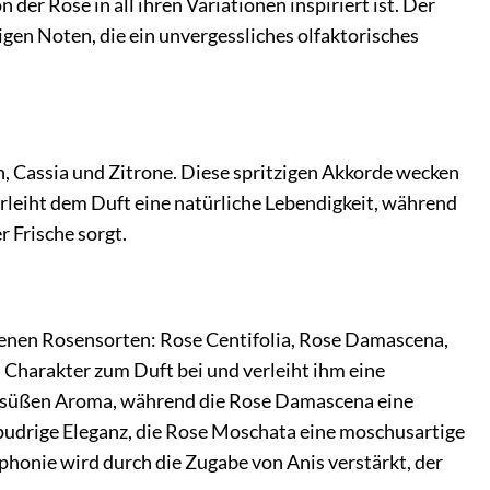
 der Rose in all ihren Variationen inspiriert ist. Der
gen Noten, die ein unvergessliches olfaktorisches
n, Cassia und Zitrone. Diese spritzigen Akkorde wecken
erleiht dem Duft eine natürliche Lebendigkeit, während
r Frische sorgt.
edenen Rosensorten: Rose Centifolia, Rose Damascena,
n Charakter zum Duft bei und verleiht ihm eine
nigsüßen Aroma, während die Rose Damascena eine
e pudrige Eleganz, die Rose Moschata eine moschusartige
honie wird durch die Zugabe von Anis verstärkt, der