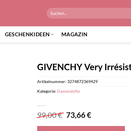
Suchen
nach:
GESCHENKIDEEN
MAGAZIN
GIVENCHY Very Irrésisti
Artikelnummer:
3274872369429
Kategorie:
Damendüfte
Ursprünglicher
Aktueller
99,00
€
73,66
€
Preis
Preis
war:
ist: