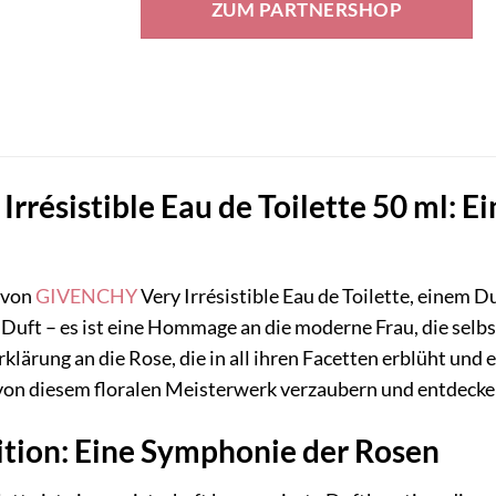
ZUM PARTNERSHOP
99,00 €
73,66 €.
résistible Eau de Toilette 50 ml: Ei
t von
GIVENCHY
Very Irrésistible Eau de Toilette, einem D
n Duft – es ist eine Hommage an die moderne Frau, die selb
serklärung an die Rose, die in all ihren Facetten erblüht u
 von diesem floralen Meisterwerk verzaubern und entdecke
tion: Eine Symphonie der Rosen