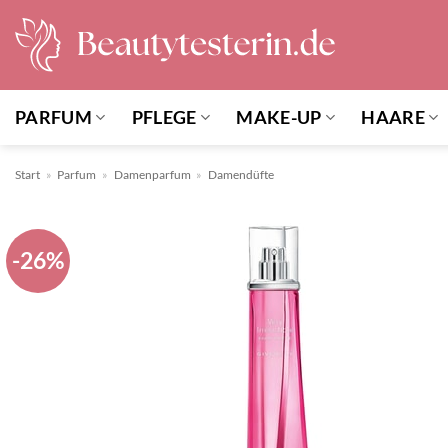
Zum
Inhalt
springen
PARFUM
PFLEGE
MAKE-UP
HAARE
Start
»
Parfum
»
Damenparfum
»
Damendüfte
-26%