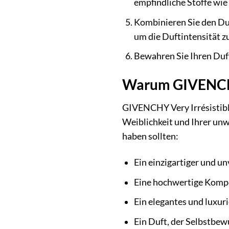
empfindliche Stoffe wie
Kombinieren Sie den Duf
um die Duftintensität z
Bewahren Sie Ihren Duft
Warum GIVENCHY 
GIVENCHY Very Irrésistible 
Weiblichkeit und Ihrer unw
haben sollten:
Ein einzigartiger und un
Eine hochwertige Kompo
Ein elegantes und luxur
Ein Duft, der Selbstbew