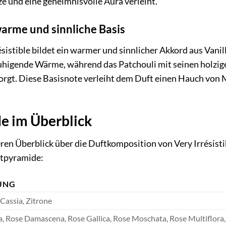
e und eine geheimnisvolle Aura verleiht.
warme und sinnliche Basis
sistible bildet ein warmer und sinnlicher Akkord aus Vanil
higende Wärme, während das Patchouli mit seinen holzigen
orgt. Diese Basisnote verleiht dem Duft einen Hauch von 
e im Überblick
en Überblick über die Duftkomposition von Very Irrésistibl
tpyramide:
UNG
 Cassia, Zitrone
a, Rose Damascena, Rose Gallica, Rose Moschata, Rose Multiflora,