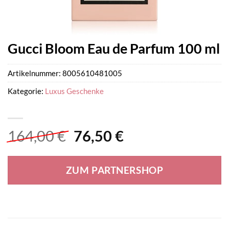
Gucci Bloom Eau de Parfum 100 ml
Artikelnummer:
8005610481005
Kategorie:
Luxus Geschenke
Ursprünglicher
Aktueller
164,00
€
76,50
€
Preis
Preis
war:
ist:
ZUM PARTNERSHOP
164,00 €
76,50 €.