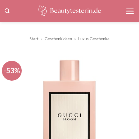
Zum
Inhalt
springen
Start
»
Geschenkideen
»
Luxus Geschenke
-53%