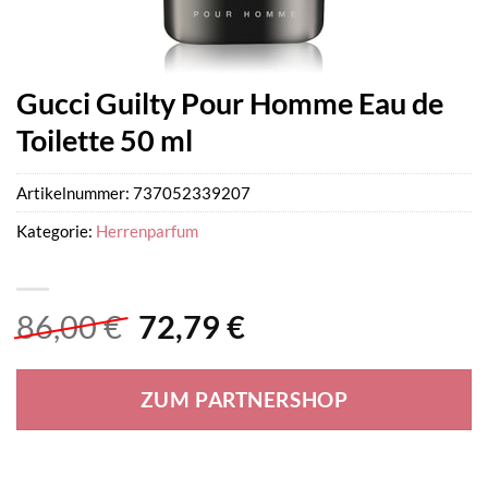
Gucci Guilty Pour Homme Eau de
Toilette 50 ml
Artikelnummer:
737052339207
Kategorie:
Herrenparfum
Ursprünglicher
Aktueller
86,00
€
72,79
€
Preis
Preis
war:
ist:
ZUM PARTNERSHOP
86,00 €
72,79 €.