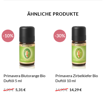
ÄHNLICHE PRODUKTE
-10%
-30%
Primavera Blutorange Bio
Primavera Zirbelkiefer Bio
Duftöl 5 ml
Duftöl 10 ml
Ursprünglicher
Aktueller
Ursprünglicher
Aktueller
5,90
€
5,31
€
14,90
€
14,29
€
Preis
Preis
Preis
Preis
war:
ist:
war:
ist:
5,90 €
5,31 €.
14,90 €
14,29 €.