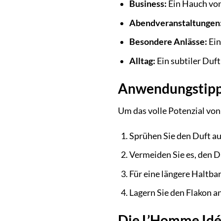
Business:
Ein Hauch von
Abendveranstaltungen
Besondere Anlässe:
Ein
Alltag:
Ein subtiler Duf
Anwendungstipps
Um das volle Potenzial von
Sprühen Sie den Duft au
Vermeiden Sie es, den D
Für eine längere Haltba
Lagern Sie den Flakon a
Die L’Homme Idéa