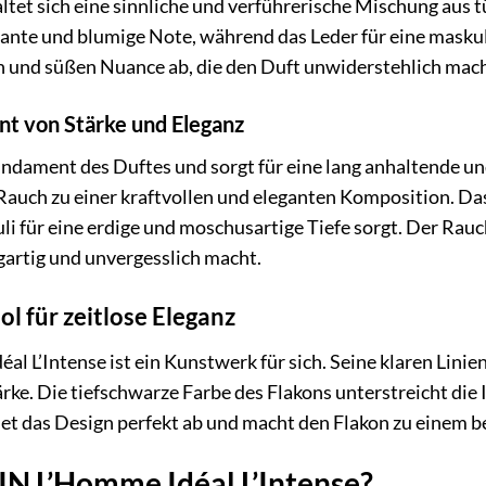
ltet sich eine sinnliche und verführerische Mischung aus t
gante und blumige Note, während das Leder für eine maskuli
 und süßen Nuance ab, die den Duft unwiderstehlich mach
nt von Stärke und Eleganz
undament des Duftes und sorgt für eine lang anhaltende un
Rauch zu einer kraftvollen und eleganten Komposition. Da
i für eine erdige und moschusartige Tiefe sorgt. Der Rau
igartig und unvergesslich macht.
l für zeitlose Eleganz
l L’Intense ist ein Kunstwerk für sich. Seine klaren Linie
ke. Die tiefschwarze Farbe des Flakons unterstreicht die 
 das Design perfekt ab und macht den Flakon zu einem 
 L’Homme Idéal L’Intense?