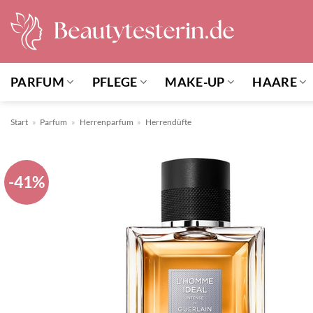
Zum
Inhalt
springen
PARFUM
PFLEGE
MAKE-UP
HAARE
Start
»
Parfum
»
Herrenparfum
»
Herrendüfte
-41%