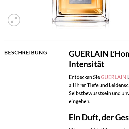
GUERLAIN L’Homm
BESCHREIBUNG
Intensität
Entdecken Sie
GUERLAIN
L
all ihrer Tiefe und Leidens
Selbstbewusstsein und unwi
eingehen.
Ein Duft, der Ge