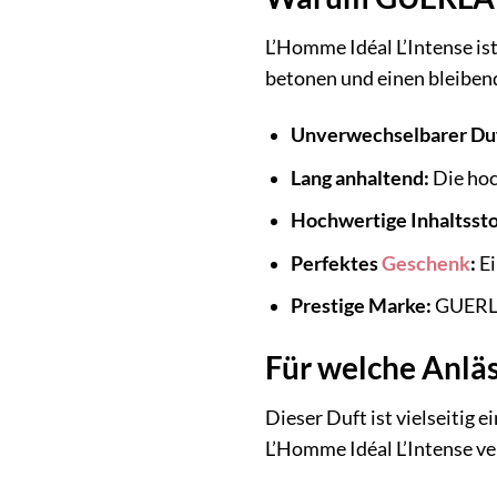
L’Homme Idéal L’Intense ist
betonen und einen bleiben
Unverwechselbarer Duf
Lang anhaltend:
Die hoc
Hochwertige Inhaltssto
Perfektes
Geschenk
:
Ei
Prestige Marke:
GUERLAI
Für welche Anläs
Dieser Duft ist vielseitig
L’Homme Idéal L’Intense ve