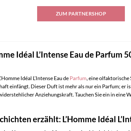
Preis
Preis
war:
ist:
ZUM PARTNERSHOP
100,00 €
59,20 €.
e Idéal L’Intense Eau de Parfum 50
’Homme Idéal L’Intense Eau de
Parfum
, eine olfaktorisch
chaft einfängt. Dieser Duft ist mehr als nur ein Parfum; er 
derstehlicher Anziehungskraft. Tauchen Sie ein in eine We
schichten erzählt: L’Homme Idéal L’I