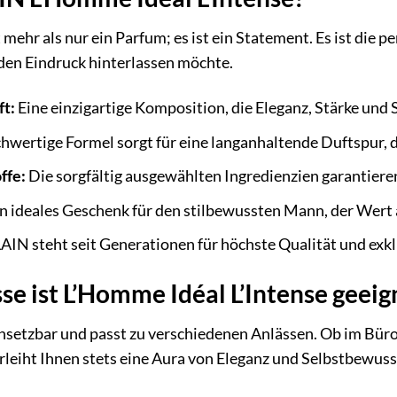
 mehr als nur ein Parfum; es ist ein Statement. Es ist die p
den Eindruck hinterlassen möchte.
t:
Eine einzigartige Komposition, die Eleganz, Stärke und S
hwertige Formel sorgt für eine langanhaltende Duftspur, di
ffe:
Die sorgfältig ausgewählten Ingredienzien garantieren
n ideales Geschenk für den stilbewussten Mann, der Wert au
N steht seit Generationen für höchste Qualität und exkl
se ist L’Homme Idéal L’Intense geeig
 einsetzbar und passt zu verschiedenen Anlässen. Ob im Bü
rleiht Ihnen stets eine Aura von Eleganz und Selbstbewuss