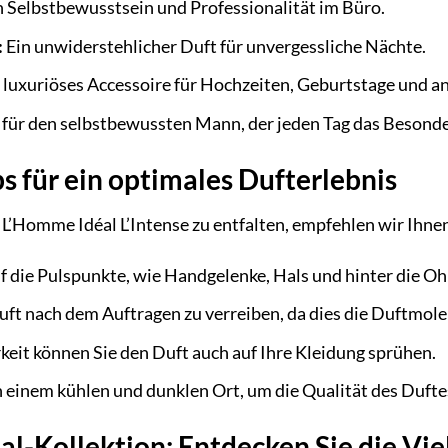
 Selbstbewusstsein und Professionalität im Büro.
:
Ein unwiderstehlicher Duft für unvergessliche Nächte.
 luxuriöses Accessoire für Hochzeiten, Geburtstage und an
t für den selbstbewussten Mann, der jeden Tag das Besonde
 für ein optimales Dufterlebnis
 L’Homme Idéal L’Intense zu entfalten, empfehlen wir Ih
f die Pulspunkte, wie Handgelenke, Hals und hinter die Oh
uft nach dem Auftragen zu verreiben, da dies die Duftmole
rkeit können Sie den Duft auch auf Ihre Kleidung sprühen.
n einem kühlen und dunklen Ort, um die Qualität des Duftes
l-Kollektion: Entdecken Sie die Viel