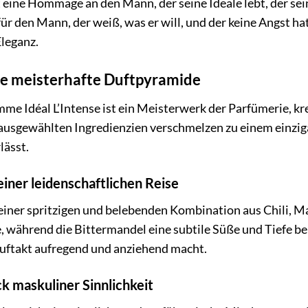
t eine Hommage an den Mann, der seine Ideale lebt, der sei
für den Mann, der weiß, was er will, und der keine Angst hat
leganz.
ne meisterhafte Duftpyramide
me Idéal L’Intense ist ein Meisterwerk der Parfümerie, 
usgewählten Ingredienzien verschmelzen zu einem einzigar
lässt.
iner leidenschaftlichen Reise
einer spritzigen und belebenden Kombination aus Chili, Ma
, während die Bittermandel eine subtile Süße und Tiefe bei
Auftakt aufregend und anziehend macht.
k maskuliner Sinnlichkeit