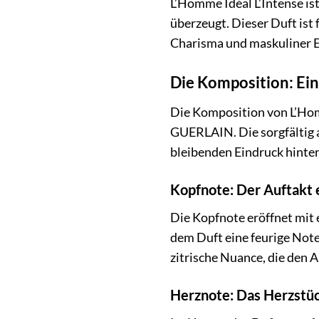
L’Homme Idéal L’Intense is
überzeugt. Dieser Duft ist 
Charisma und maskuliner E
Die Komposition: Ei
Die Komposition von L’Hom
GUERLAIN. Die sorgfältig a
bleibenden Eindruck hinter
Kopfnote: Der Auftakt e
Die Kopfnote eröffnet mit 
dem Duft eine feurige Note
zitrische Nuance, die den 
Herznote: Das Herzstüc