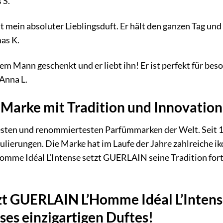
 S.
t mein absoluter Lieblingsduft. Er hält den ganzen Tag und
mas K.
m Mann geschenkt und er liebt ihn! Er ist perfekt für beso
 Anna L.
Marke mit Tradition und Innovation
esten und renommiertesten Parfümmarken der Welt. Seit 1
ierungen. Die Marke hat im Laufe der Jahre zahlreiche iko
omme Idéal L’Intense setzt GUERLAIN seine Tradition fort
tzt GUERLAIN L’Homme Idéal L’Inten
eses einzigartigen Duftes!