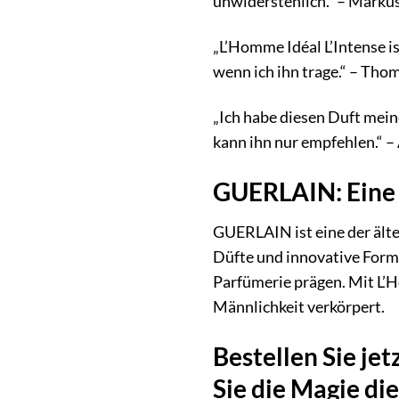
unwiderstehlich.“ – Markus
„L’Homme Idéal L’Intense is
wenn ich ihn trage.“ – Tho
„Ich habe diesen Duft meine
kann ihn nur empfehlen.“ –
GUERLAIN: Eine 
GUERLAIN ist eine der ält
Düfte und innovative Formul
Parfümerie prägen. Mit L’H
Männlichkeit verkörpert.
Bestellen Sie je
Sie die Magie di