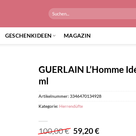
Suchen
nach:
GESCHENKIDEEN
MAGAZIN
GUERLAIN L’Homme Idéa
ml
Artikelnummer:
3346470134928
Kategorie:
Herrendüfte
Ursprünglicher
Aktueller
100,00
€
59,20
€