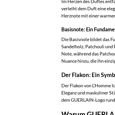
Im Herzen des Duftes entfa
verleiht dem Duft eine ele
Herznote mit einer warmen
Basisnote: Ein Fundame
Die Basisnote bildet das F
Sandelholz, Patchouli und 
Note, während das Patchoul
Nuance hinzu, die ihn einz
Der Flakon: Ein Symbo
Der Flakon von L’Homme Idéa
Eleganz und maskuliner Stär
dem GUERLAIN-Logo rundet
Warum GUERLAIN