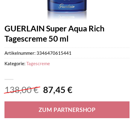
GUERLAIN Super Aqua Rich
Tagescreme 50 ml
Artikelnummer:
3346470615441
Kategorie:
Tagescreme
Ursprünglicher
Aktueller
138,00
€
87,45
€
Preis
Preis
war:
ist:
ZUM PARTNERSHOP
138,00 €
87,45 €.