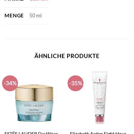
MENGE
50 ml
ÄHNLICHE PRODUKTE
-34%
-35%
ESTÉE LAUDER DayWear
Elizabeth Arden Eight Hour