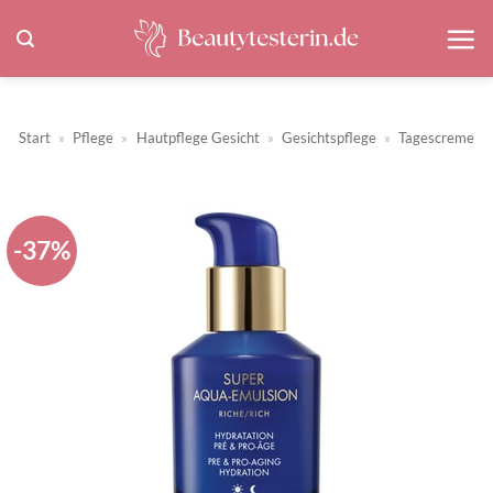
Zum
Inhalt
springen
Start
»
Pflege
»
Hautpflege Gesicht
»
Gesichtspflege
»
Tagescreme
-37%