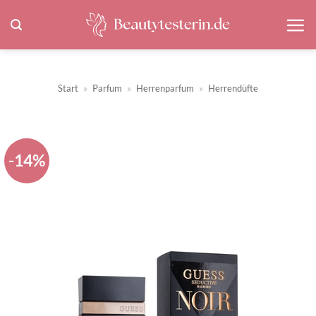
Zum
Inhalt
springen
Start
»
Parfum
»
Herrenparfum
»
Herrendüfte
-14%