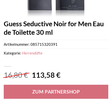
Guess Seductive Noir for Men Eau
de Toilette 30 ml
Artikelnummer:
085715320391
Kategorie:
Herrendüfte
Ursprünglicher
Aktueller
16,80
€
113,58
€
Preis
Preis
war:
ist:
ZUM PARTNERSHOP
16,80 €
113,58 €.