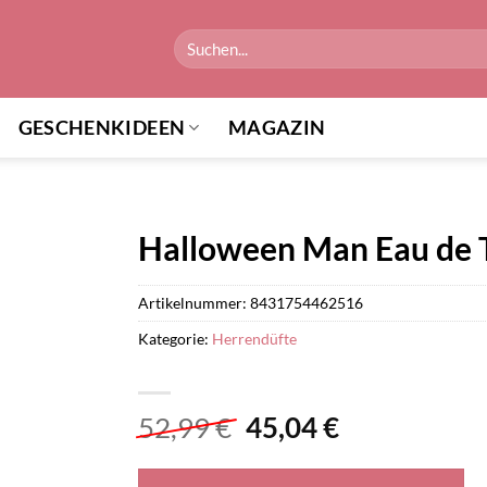
Suchen
nach:
GESCHENKIDEEN
MAGAZIN
Halloween Man Eau de T
Artikelnummer:
8431754462516
Kategorie:
Herrendüfte
Ursprünglicher
Aktueller
52,99
€
45,04
€
Preis
Preis
war:
ist: