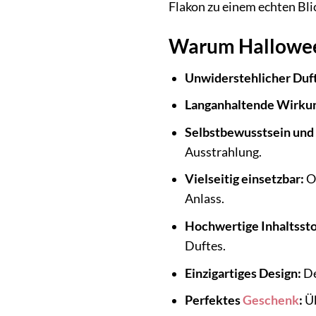
Flakon zu einem echten Bli
Warum Halloween 
Unwiderstehlicher Duft
Langanhaltende Wirku
Selbstbewusstsein und
Ausstrahlung.
Vielseitig einsetzbar:
Ob
Anlass.
Hochwertige Inhaltssto
Duftes.
Einzigartiges Design:
De
Perfektes
Geschenk
:
Üb