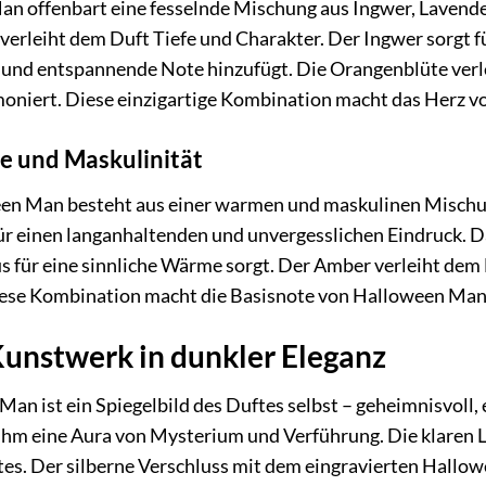
n offenbart eine fesselnde Mischung aus Ingwer, Lavende
 verleiht dem Duft Tiefe und Charakter. Der Ingwer sorgt
 und entspannende Note hinzufügt. Die Orangenblüte verle
oniert. Diese einzigartige Kombination macht das Herz v
e und Maskulinität
een Man besteht aus einer warmen und maskulinen Mischu
für einen langanhaltenden und unvergesslichen Eindruck. D
für eine sinnliche Wärme sorgt. Der Amber verleiht dem D
ese Kombination macht die Basisnote von Halloween Man
Kunstwerk in dunkler Eleganz
an ist ein Spiegelbild des Duftes selbst – geheimnisvoll, 
 ihm eine Aura von Mysterium und Verführung. Die klaren L
tes. Der silberne Verschluss mit dem eingravierten Hallo