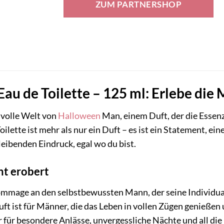
ZUM PARTNERSHOP
52,99 €
45,04 €.
u de Toilette – 125 ml: Erlebe die
svolle Welt von
Halloween
Man, einem Duft, der die Essen
oilette ist mehr als nur ein Duft – es ist ein Statement, e
leibenden Eindruck, egal wo du bist.
ht erobert
mage an den selbstbewussten Mann, der seine Individualit
ft ist für Männer, die das Leben in vollen Zügen genießen 
er für besondere Anlässe, unvergessliche Nächte und all di