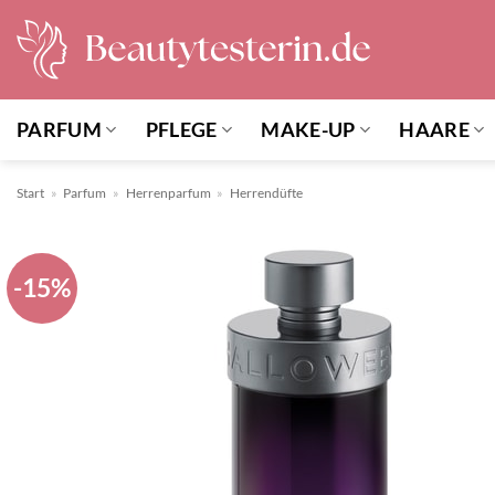
Zum
Inhalt
springen
PARFUM
PFLEGE
MAKE-UP
HAARE
Start
»
Parfum
»
Herrenparfum
»
Herrendüfte
-15%