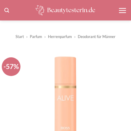
Zum
Inhalt
springen
Start
»
Parfum
»
Herrenparfum
»
Deodorant für Männer
-57%