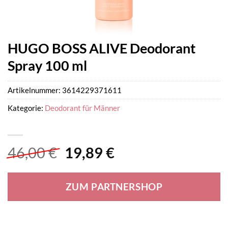
HUGO BOSS ALIVE Deodorant
Spray 100 ml
Artikelnummer:
3614229371611
Kategorie:
Deodorant für Männer
Ursprünglicher
Aktueller
46,00
€
19,89
€
Preis
Preis
war:
ist:
ZUM PARTNERSHOP
46,00 €
19,89 €.