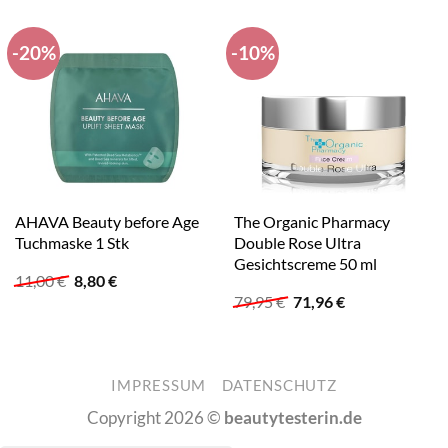
-20%
-10%
AHAVA Beauty before Age
The Organic Pharmacy
Tuchmaske 1 Stk
Double Rose Ultra
Gesichtscreme 50 ml
Ursprünglicher
Aktueller
11,00
€
8,80
€
Preis
Preis
Ursprünglicher
Aktueller
79,95
€
71,96
€
war:
ist:
Preis
Preis
11,00 €
8,80 €.
war:
ist:
79,95 €
71,96 €.
IMPRESSUM
DATENSCHUTZ
Copyright 2026 ©
beautytesterin.de