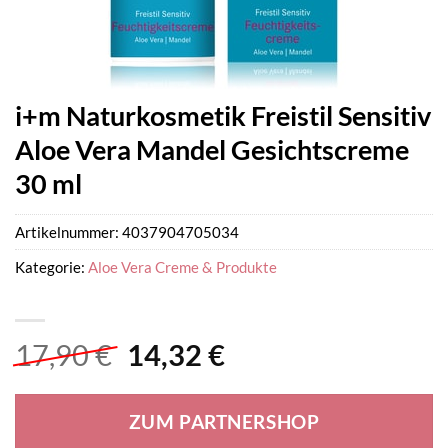
i+m Naturkosmetik Freistil Sensitiv
Aloe Vera Mandel Gesichtscreme
30 ml
Artikelnummer:
4037904705034
Kategorie:
Aloe Vera Creme & Produkte
Ursprünglicher
Aktueller
17,90
€
14,32
€
Preis
Preis
war:
ist:
ZUM PARTNERSHOP
17,90 €
14,32 €.