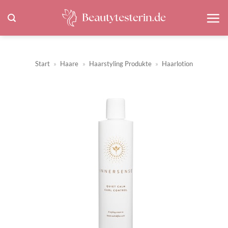
Zum
Inhalt
springen
Start
»
Haare
»
Haarstyling Produkte
»
Haarlotion