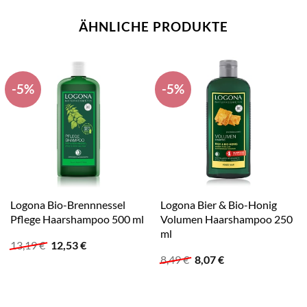
ÄHNLICHE PRODUKTE
-5%
-5%
Logona Bio-Brennnessel
Logona Bier & Bio-Honig
Pflege Haarshampoo 500 ml
Volumen Haarshampoo 250
ml
Ursprünglicher
Aktueller
13,19
€
12,53
€
Preis
Preis
Ursprünglicher
Aktueller
8,49
€
8,07
€
war:
ist:
Preis
Preis
13,19 €
12,53 €.
war:
ist:
8,49 €
8,07 €.