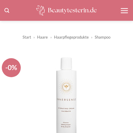
Zum
Inhalt
springen
Start
»
Haare
»
Haarpflegeprodukte
»
Shampoo
-0%