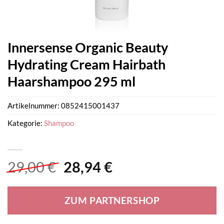
Innersense Organic Beauty
Hydrating Cream Hairbath
Haarshampoo 295 ml
Artikelnummer:
0852415001437
Kategorie:
Shampoo
Ursprünglicher
Aktueller
29,00
€
28,94
€
Preis
Preis
war:
ist:
ZUM PARTNERSHOP
29,00 €
28,94 €.