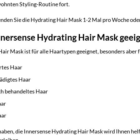
wohnten Styling-Routine fort.
enden Sie die Hydrating Hair Mask 1-2 Mal pro Woche oder
Innersense Hydrating Hair Mask geei
air Mask ist für alle Haartypen geeignet, besonders aber f
rtes Haar
hädigtes Haar
ch behandeltes Haar
aar
aar
haben, die Innersense Hydrating Hair Mask wird Ihnen helfe