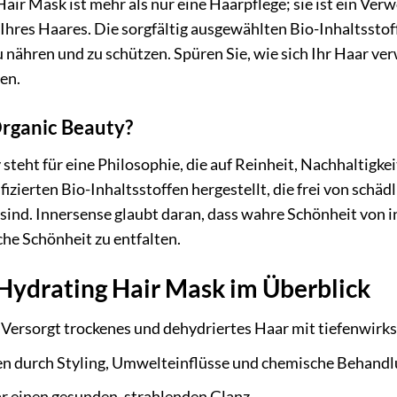
ir Mask ist mehr als nur eine Haarpflege; sie ist ein Verwö
hres Haares. Die sorgfältig ausgewählten Bio-Inhaltsstof
u nähren und zu schützen. Spüren Sie, wie sich Ihr Haar ve
en.
rganic Beauty?
steht für eine Philosophie, die auf Reinheit, Nachhaltigk
ifizierten Bio-Inhaltsstoffen hergestellt, die frei von sch
sind. Innersense glaubt daran, dass wahre Schönheit von 
che Schönheit zu entfalten.
 Hydrating Hair Mask im Überblick
Versorgt trockenes und dehydriertes Haar mit tiefenwirks
en durch Styling, Umwelteinflüsse und chemische Behandl
r einen gesunden, strahlenden Glanz.