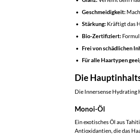
Geschmeidigkeit:
Macht
Stärkung:
Kräftigt das 
Bio-Zertifiziert:
Formuli
Frei von schädlichen In
Für alle Haartypen geei
Die Hauptinhalt
Die Innersense Hydrating 
Monoi-Öl
Ein exotisches Öl aus Tahi
Antioxidantien, die das Ha