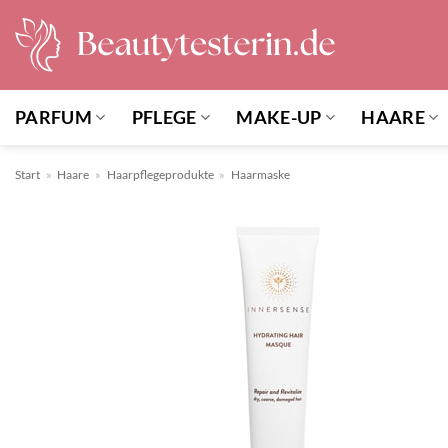
Zum
Inhalt
springen
PARFUM
PFLEGE
MAKE-UP
HAARE
Start
»
Haare
»
Haarpflegeprodukte
»
Haarmaske