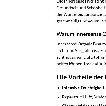
Die Innersense Hydrating Ha
Gesundheit und Schönheit I
der Wurzel bis zur Spitze z
geschmeidig und voller Leb
Warum Innersense O
Innersense Organic Beauty 
Liebe und Sorgfalt aus zert
synthetischen Duftstoffen 
helfen können, Ihre natürli
Die Vorteile der
Intensive Feuchtigkeit:
Reparatur:
Hilft, Schäd
Glanz:
Verleiht dem Haa