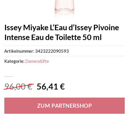
Issey Miyake L’Eau d’Issey Pivoine
Intense Eau de Toilette 50 ml
Artikelnummer:
3423222090593
Kategorie:
Damendüfte
Ursprünglicher
Aktueller
96,00
€
56,41
€
Preis
Preis
war:
ist:
ZUM PARTNERSHOP
96,00 €
56,41 €.