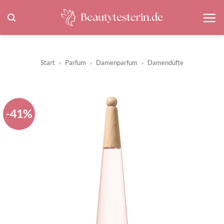
Zum
Inhalt
springen
Start
»
Parfum
»
Damenparfum
»
Damendüfte
-41%