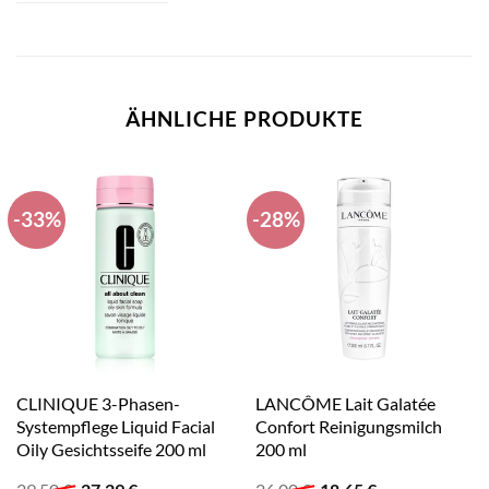
ÄHNLICHE PRODUKTE
-33%
-28%
CLINIQUE 3-Phasen-
LANCÔME Lait Galatée
Systempflege Liquid Facial
Confort Reinigungsmilch
Oily Gesichtsseife 200 ml
200 ml
Ursprünglicher
Aktueller
Ursprünglicher
Aktueller