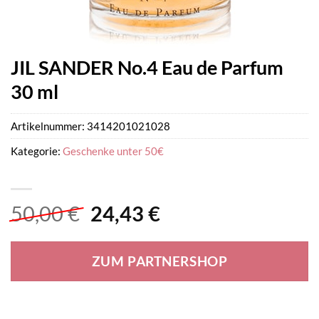
JIL SANDER No.4 Eau de Parfum
30 ml
Artikelnummer:
3414201021028
Kategorie:
Geschenke unter 50€
Ursprünglicher
Aktueller
50,00
€
24,43
€
Preis
Preis
war:
ist:
ZUM PARTNERSHOP
50,00 €
24,43 €.