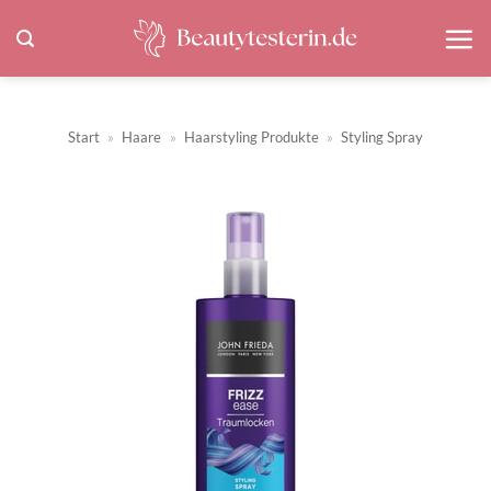
Zum
Inhalt
springen
Start
»
Haare
»
Haarstyling Produkte
»
Styling Spray