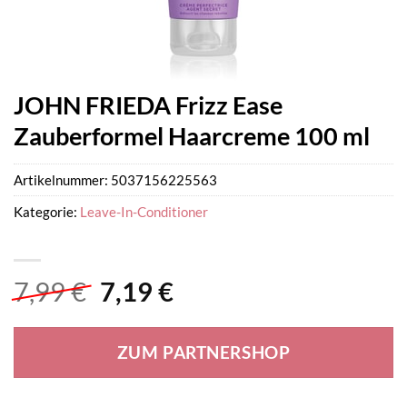
JOHN FRIEDA Frizz Ease
Zauberformel Haarcreme 100 ml
Artikelnummer:
5037156225563
Kategorie:
Leave-In-Conditioner
Ursprünglicher
Aktueller
7,99
€
7,19
€
Preis
Preis
war:
ist:
ZUM PARTNERSHOP
7,99 €
7,19 €.