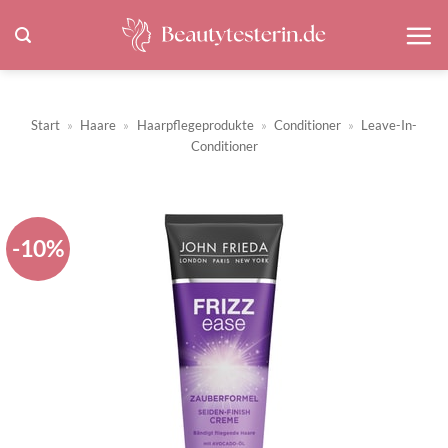
Zum
Inhalt
springen
Start
»
Haare
»
Haarpflegeprodukte
»
Conditioner
»
Leave-In-
Conditioner
-10%