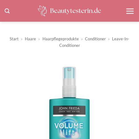
Zum
Inhalt
springen
Start
»
Haare
»
Haarpflegeprodukte
»
Conditioner
»
Leave-In-
Conditioner