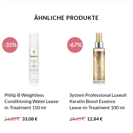
ÄHNLICHE PRODUKTE
-35%
-67%
Philip B Weightless
System Professional Luxeoil
Conditioning Water Leave-
Keratin Boost Essence
in-Treatment 150 ml
Leave-in-Treatment 100 ml
Ursprünglicher
Aktueller
Ursprünglicher
Aktueller
51,00
€
33,08
€
39,65
€
12,84
€
Preis
Preis
Preis
Preis
war:
ist:
war:
ist:
51,00 €
33,08 €.
39,65 €
12,84 €.