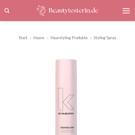
Zum
Inhalt
springen
Start
»
Haare
»
Haarstyling Produkte
»
Styling Spray