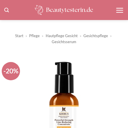
Zum
Inhalt
springen
Start
»
Pflege
»
Hautpflege Gesicht
»
Gesichtspflege
»
Gesichtsserum
-20%