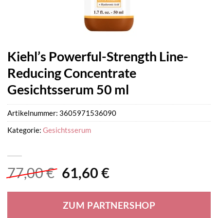
Kiehl’s Powerful-Strength Line-
Reducing Concentrate
Gesichtsserum 50 ml
Artikelnummer:
3605971536090
Kategorie:
Gesichtsserum
Ursprünglicher
Aktueller
77,00
€
61,60
€
Preis
Preis
war:
ist:
ZUM PARTNERSHOP
77,00 €
61,60 €.