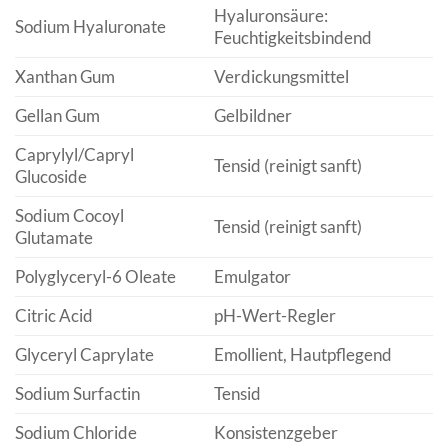
Hyaluronsäure:
Sodium Hyaluronate
Feuchtigkeitsbindend
Xanthan Gum
Verdickungsmittel
Gellan Gum
Gelbildner
Caprylyl/Capryl
Tensid (reinigt sanft)
Glucoside
Sodium Cocoyl
Tensid (reinigt sanft)
Glutamate
Polyglyceryl-6 Oleate
Emulgator
Citric Acid
pH-Wert-Regler
Glyceryl Caprylate
Emollient, Hautpflegend
Sodium Surfactin
Tensid
Sodium Chloride
Konsistenzgeber