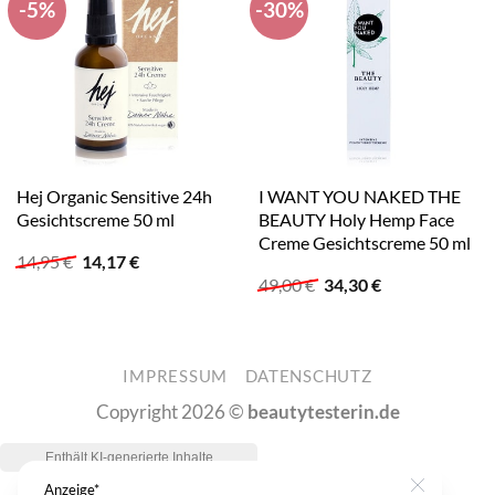
-5%
-30%
Hej Organic Sensitive 24h
I WANT YOU NAKED THE
Gesichtscreme 50 ml
BEAUTY Holy Hemp Face
Creme Gesichtscreme 50 ml
Ursprünglicher
Aktueller
14,95
€
14,17
€
Preis
Preis
Ursprünglicher
Aktueller
49,00
€
34,30
€
war:
ist:
Preis
Preis
14,95 €
14,17 €.
war:
ist:
49,00 €
34,30 €.
IMPRESSUM
DATENSCHUTZ
Copyright 2026 ©
beautytesterin.de
Anzeige*
Close