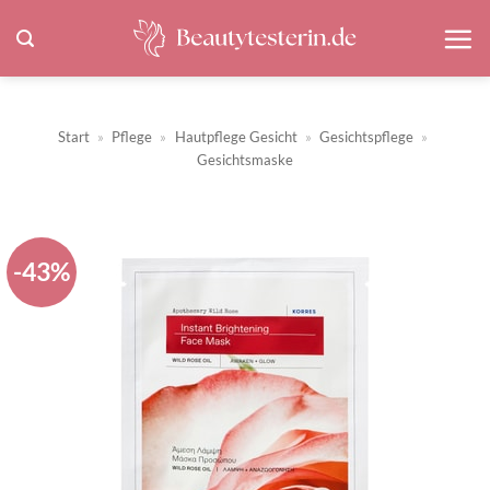
Zum
Inhalt
springen
Start
»
Pflege
»
Hautpflege Gesicht
»
Gesichtspflege
»
Gesichtsmaske
-43%