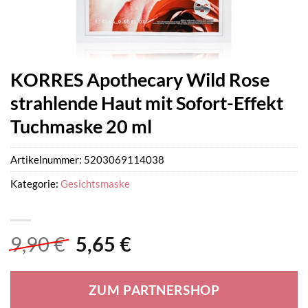
KORRES Apothecary Wild Rose
strahlende Haut mit Sofort-Effekt
Tuchmaske 20 ml
Artikelnummer:
5203069114038
Kategorie:
Gesichtsmaske
Ursprünglicher
Aktueller
9,90
€
5,65
€
Preis
Preis
war:
ist:
ZUM PARTNERSHOP
9,90 €
5,65 €.