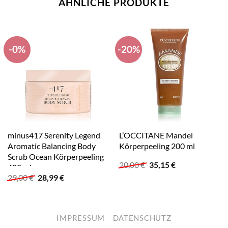
ÄHNLICHE PRODUKTE
-0%
-20%
minus417 Serenity Legend
L’OCCITANE Mandel
Aromatic Balancing Body
Körperpeeling 200 ml
Scrub Ocean Körperpeeling
Ursprünglicher
Aktueller
20,00
€
35,15
€
400 ml
Preis
Preis
Ursprünglicher
Aktueller
29,00
€
28,99
€
war:
ist:
Preis
Preis
20,00 €
35,15 €.
war:
ist:
29,00 €
28,99 €.
IMPRESSUM
DATENSCHUTZ