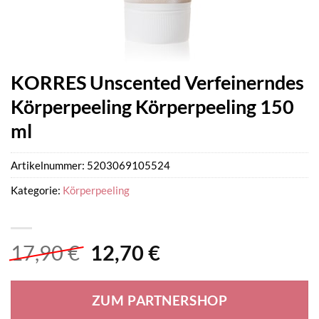
KORRES Unscented Verfeinerndes
Körperpeeling Körperpeeling 150
ml
Artikelnummer:
5203069105524
Kategorie:
Körperpeeling
Ursprünglicher
Aktueller
17,90
€
12,70
€
Preis
Preis
war:
ist:
ZUM PARTNERSHOP
17,90 €
12,70 €.