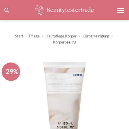
Zum
Inhalt
springen
Start
»
Pflege
»
Hautpflege Körper
»
Körperreinigung
»
Körperpeeling
-29%