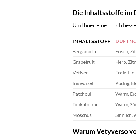
Die Inhaltsstoffe im 
Um Ihnen einen noch besser
INHALTSSTOFF
DUFTN
Bergamotte
Frisch, Zit
Grapefruit
Herb, Zit
Vetiver
Erdig, Hol
Iriswurzel
Pudrig, El
Patchouli
Warm, Erd
Tonkabohne
Warm, Süß
Moschus
Sinnlich,
Warum Vetyverso von