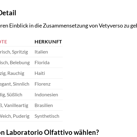
Detail
en Einblick in die Zusammensetzung von Vetyverso zu geben,
OTE
HERKUNFT
risch, Spritzig
Italien
risch, Belebung
Florida
zig, Rauchig
Haiti
egant, Sinnlich
Florenz
ig, Süßlich
Indonesien
, Vanilleartig
Brasilien
 Weich, Puderig
Synthetisch
 Laboratorio Olfattivo wählen?