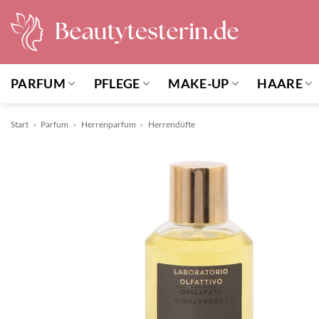
Zum
Inhalt
springen
PARFUM
PFLEGE
MAKE-UP
HAARE
Start
»
Parfum
»
Herrenparfum
»
Herrendüfte