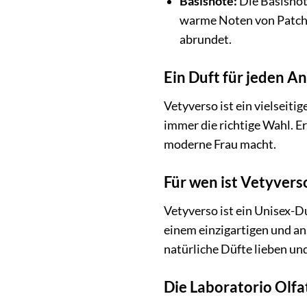
Basisnote:
Die Basisnot
warme Noten von Patcho
abrundet.
Ein Duft für jeden An
Vetyverso ist ein vielseiti
immer die richtige Wahl. E
moderne Frau macht.
Für wen ist Vetyvers
Vetyverso ist ein Unisex-Du
einem einzigartigen und an
natürliche Düfte lieben un
Die Laboratorio Olfa