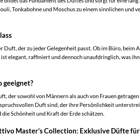
e bildet das Fundament des Duftes und sorgt für eine lang
uli, Tonkabohne und Moschus zu einem sinnlichen und ver
lass
ger Duft, der zu jeder Gelegenheit passt. Ob im Büro, beim A
r ist elegant, raffiniert und dennoch unaufdringlich, was 
o geeignet?
ft, der sowohl von Männern als auch von Frauen getragen we
spruchsvollen Duft sind, der ihre Persönlichkeit unterstre
d die Schönheit und Kraft der Erde schätzen.
ttivo Master’s Collection: Exklusive Düfte f