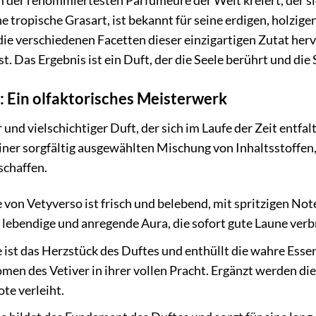
der renommiertesten Parfümeure der Welt kreiert, der sic
eine tropische Grasart, ist bekannt für seine erdigen, holz
die verschiedenen Facetten dieser einzigartigen Zutat he
st. Das Ergebnis ist ein Duft, der die Seele berührt und di
 Ein olfaktorisches Meisterwerk
 und vielschichtiger Duft, der sich im Laufe der Zeit ent
ner sorgfältig ausgewählten Mischung von Inhaltsstoffen,
schaffen.
von Vetyverso ist frisch und belebend, mit spritzigen No
 lebendige und anregende Aura, die sofort gute Laune verbr
ist das Herzstück des Duftes und enthüllt die wahre Essenz
omen des Vetiver in ihrer vollen Pracht. Ergänzt werden di
te verleiht.