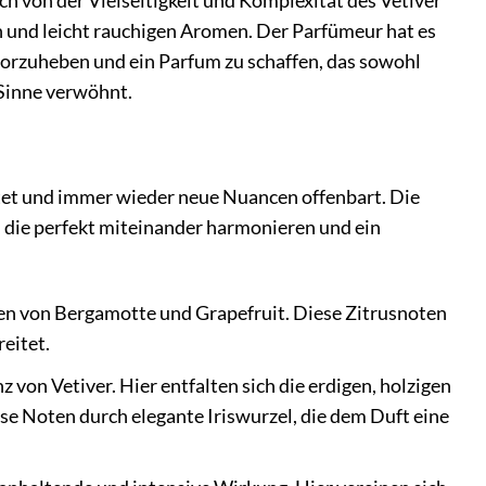
h von der Vielseitigkeit und Komplexität des Vetiver
igen und leicht rauchigen Aromen. Der Parfümeur hat es
rvorzuheben und ein Parfum zu schaffen, das sowohl
e Sinne verwöhnt.
faltet und immer wieder neue Nuancen offenbart. Die
 die perfekt miteinander harmonieren und ein
ten von Bergamotte und Grapefruit. Diese Zitrusnoten
eitet.
 von Vetiver. Hier entfalten sich die erdigen, holzigen
ese Noten durch elegante Iriswurzel, die dem Duft eine