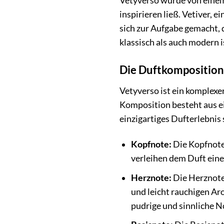
Vetyverso wurde von einem 
inspirieren ließ. Vetiver, 
sich zur Aufgabe gemacht, 
klassisch als auch modern i
Die Duftkomposition:
Vetyverso ist ein komplexer
Komposition besteht aus ei
einzigartiges Dufterlebnis 
Kopfnote:
Die Kopfnote 
verleihen dem Duft eine
Herznote:
Die Herznote 
und leicht rauchigen Ar
pudrige und sinnliche No