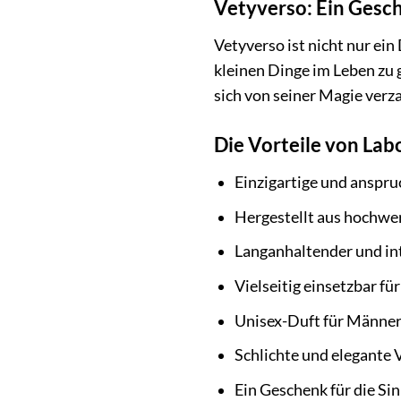
Vetyverso: Ein Gesch
Vetyverso ist nicht nur ein
kleinen Dinge im Leben zu 
sich von seiner Magie verza
Die Vorteile von Lab
Einzigartige und anspr
Hergestellt aus hochwer
Langanhaltender und in
Vielseitig einsetzbar fü
Unisex-Duft für Männer
Schlichte und elegante
Ein Geschenk für die Si