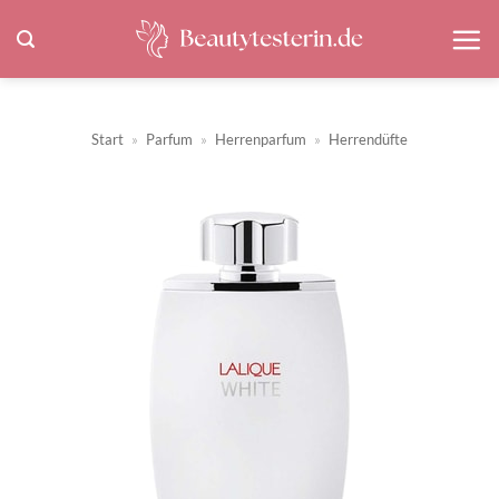
Zum
Inhalt
springen
Start
»
Parfum
»
Herrenparfum
»
Herrendüfte