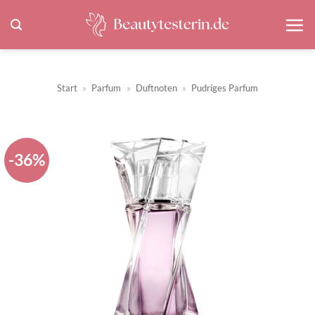
Zum
Inhalt
springen
Start
»
Parfum
»
Duftnoten
»
Pudriges Parfum
-36%