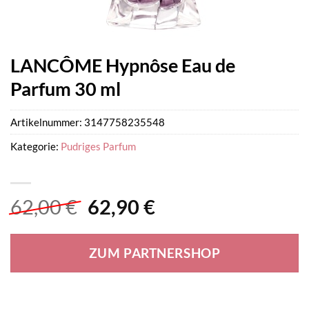
LANCÔME Hypnôse Eau de
Parfum 30 ml
Artikelnummer:
3147758235548
Kategorie:
Pudriges Parfum
Ursprünglicher
Aktueller
62,00
€
62,90
€
Preis
Preis
war:
ist:
ZUM PARTNERSHOP
62,00 €
62,90 €.