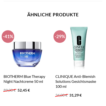
ÄHNLICHE PRODUKTE
-41%
-29%
BIOTHERM Blue Therapy
CLINIQUE Anti-Blemish
Night Nachtcreme 50 ml
Solutions Gesichtsmaske
100 ml
Ursprünglicher
Aktueller
89,00
€
52,45
€
Preis
Preis
Ursprünglicher
Aktueller
34,00
€
31,29
€
war:
ist:
Preis
Preis
89,00 €
52,45 €.
war:
ist: