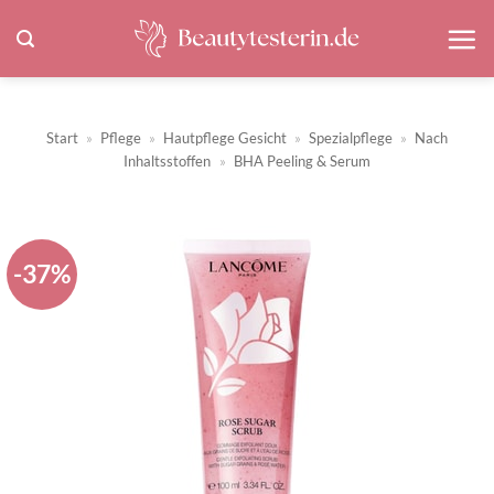
Zum
Inhalt
springen
Start
»
Pflege
»
Hautpflege Gesicht
»
Spezialpflege
»
Nach
Inhaltsstoffen
»
BHA Peeling & Serum
-37%