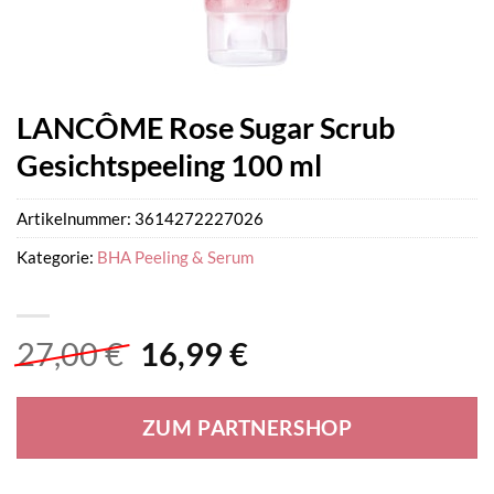
LANCÔME Rose Sugar Scrub
Gesichtspeeling 100 ml
Artikelnummer:
3614272227026
Kategorie:
BHA Peeling & Serum
Ursprünglicher
Aktueller
27,00
€
16,99
€
Preis
Preis
war:
ist:
ZUM PARTNERSHOP
27,00 €
16,99 €.