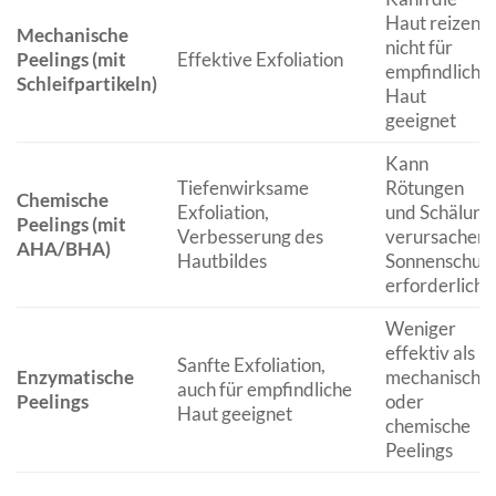
Haut reizen,
Mechanische
nicht für
Peelings (mit
Effektive Exfoliation
empfindliche
Schleifpartikeln)
Haut
geeignet
Kann
Tiefenwirksame
Rötungen
Chemische
Exfoliation,
und Schälung
Peelings (mit
Verbesserung des
verursachen,
AHA/BHA)
Hautbildes
Sonnenschut
erforderlich
Weniger
effektiv als
Sanfte Exfoliation,
Enzymatische
mechanische
auch für empfindliche
Peelings
oder
Haut geeignet
chemische
Peelings