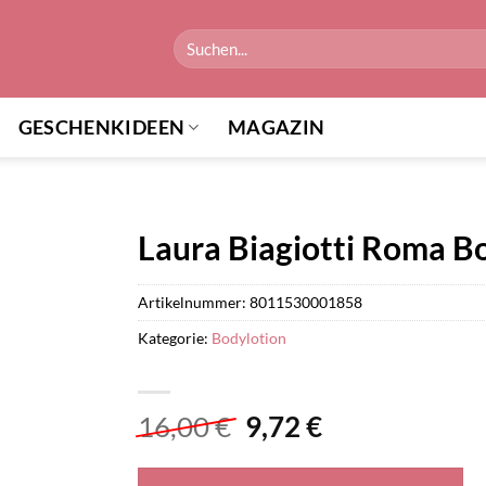
Suchen
nach:
GESCHENKIDEEN
MAGAZIN
Laura Biagiotti Roma B
Artikelnummer:
8011530001858
Kategorie:
Bodylotion
Ursprünglicher
Aktueller
16,00
€
9,72
€
Preis
Preis
war:
ist: