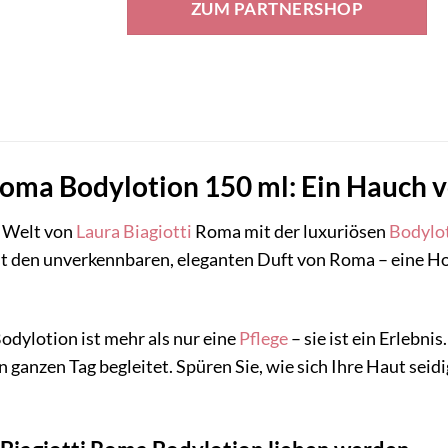
ZUM PARTNERSHOP
16,00 €
9,72 €.
Roma Bodylotion 150 ml: Ein Hauch v
e Welt von
Laura Biagiotti
Roma mit der luxuriösen
Bodylo
st den unverkennbaren, eleganten Duft von Roma – eine H
odylotion ist mehr als nur eine
Pflege
– sie ist ein Erlebn
en ganzen Tag begleitet. Spüren Sie, wie sich Ihre Haut sei