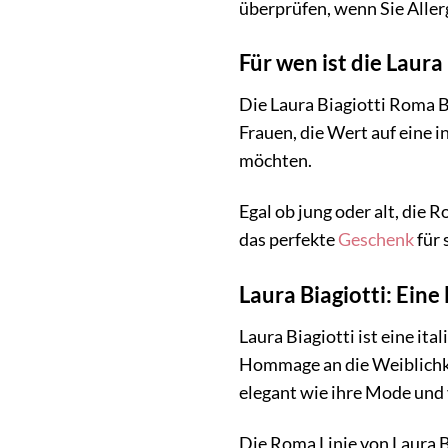
überprüfen, wenn Sie Aller
Für wen ist die Laur
Die Laura Biagiotti Roma Bo
Frauen, die Wert auf eine 
möchten.
Egal ob jung oder alt, die 
das perfekte
Geschenk
für 
Laura Biagiotti: Ein
Laura Biagiotti ist eine it
Hommage an die Weiblichkei
elegant wie ihre Mode und 
Die Roma Linie von Laura Bi