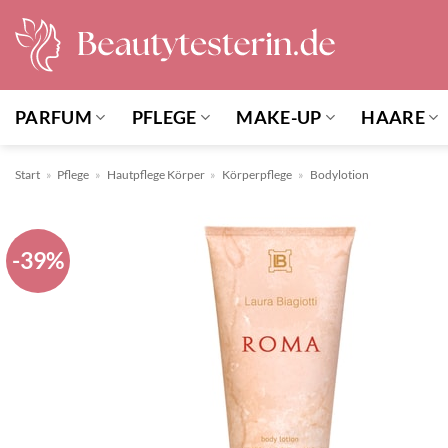
Zum
Inhalt
springen
PARFUM
PFLEGE
MAKE-UP
HAARE
Start
»
Pflege
»
Hautpflege Körper
»
Körperpflege
»
Bodylotion
-39%