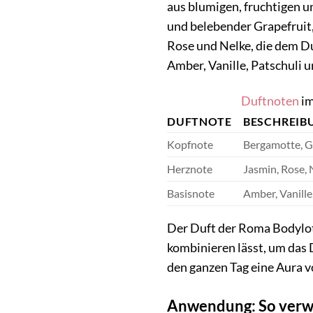
aus blumigen, fruchtigen u
und belebender Grapefruit
Rose und Nelke, die dem Du
Amber, Vanille, Patschuli 
Duftnoten
im
DUFTNOTE
BESCHREIB
Kopfnote
Bergamotte, G
Herznote
Jasmin, Rose, 
Basisnote
Amber, Vanille
Der Duft der Roma Bodylotio
kombinieren lässt, um das 
den ganzen Tag eine Aura v
Anwendung: So verwö