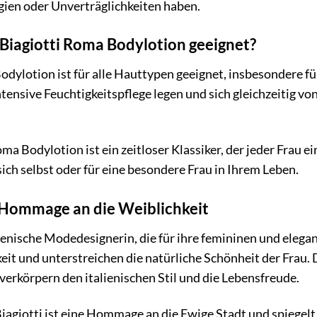
gien oder Unverträglichkeiten haben.
a Biagiotti Roma Bodylotion geeignet?
dylotion ist für alle Hauttypen geeignet, insbesondere für
intensive Feuchtigkeitspflege legen und sich gleichzeitig 
Roma Bodylotion ist ein zeitloser Klassiker, der jeder Frau 
sich selbst oder für eine besondere Frau in Ihrem Leben.
e Hommage an die Weiblichkeit
alienische Modedesignerin, die für ihre femininen und elega
t und unterstreichen die natürliche Schönheit der Frau. D
verkörpern den italienischen Stil und die Lebensfreude.
agiotti ist eine Hommage an die Ewige Stadt und spiegelt d