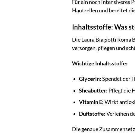
Für ein noch intensiveres 
Hautzellen und bereitet di
Inhaltsstoffe: Was st
Die Laura Biagiotti Roma B
versorgen, pflegen und sch
Wichtige Inhaltsstoffe:
Glycerin:
Spendet der H
Sheabutter:
Pflegt die 
Vitamin E:
Wirkt antioxi
Duftstoffe:
Verleihen d
Die genaue Zusammensetzung